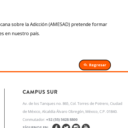
xicana sobre la Adicción (AMESAD) pretende formar
es en nuestro país.
Regresar
CAMPUS SUR
Av. de los Tanques no. 865, Col. Torres de Potrero, Ciudad
de México, Alcaldía Álvaro Obregón, México, C.P. 01840.
Conmutador:
+52 (55) 5628 8800
SÍGUENOS EN: