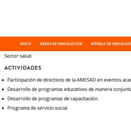
Pasar
al
contenido
principal
MAIN
INICIO
ÁREAS DE VINCULACIÓN
MODELO DE VINCULAC
NAVIGATION
Sector salud
ACTIVIDADES
Participación de directivos de la AMESAD en eventos aca
Desarrollo de programas educativos de manera conjunta 
Desarrollo de programas de capacitación.
Programa de servicio social.