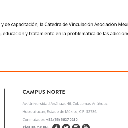
y de capacitación, la Cátedra de Vinculación Asociación Me
 educación y tratamiento en la problemática de las adiccion
CAMPUS NORTE
Av. Universidad Anáhuac 46, Col. Lomas Anáhuac
Huixquilucan, Estado de México, C.P. 52786.
Conmutador:
+52 (55) 5627 0210
SÍGUENOS EN: