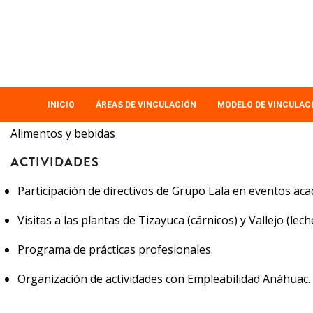
Pasar
al
contenido
principal
MAIN
INICIO
ÁREAS DE VINCULACIÓN
MODELO DE VINCULAC
NAVIGATION
Alimentos y bebidas
ACTIVIDADES
Participación de directivos de Grupo Lala en eventos ac
Visitas a las plantas de Tizayuca (cárnicos) y Vallejo (le
Programa de prácticas profesionales.
Organización de actividades con Empleabilidad Anáhuac.