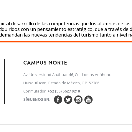
ir al desarrollo de las competencias que los alumnos de las 
quiridos con un pensamiento estratégico, que a través de di
demandan las nuevas tendencias del turismo tanto a nivel n
CAMPUS NORTE
Av. Universidad Anáhuac 46, Col. Lomas Anáhuac
Huixquilucan, Estado de México, C.P. 52786.
Conmutador:
+52 (55) 5627 0210
SÍGUENOS EN: