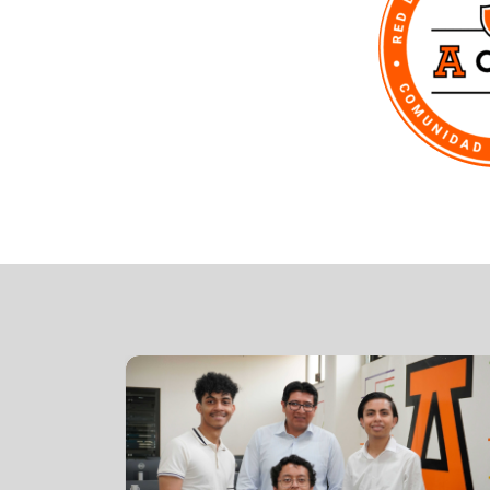
la Huawei
Reinauguramos nuestra Sala de Juicio
ño
Orales
Es la más moderna del estado