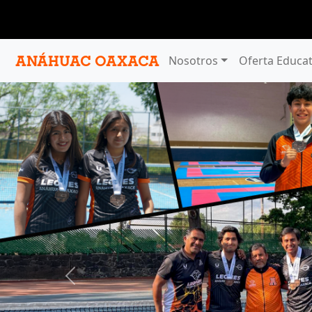
Pasar al contenido principal
Nosotros
Oferta Educat
ANÁHUAC OAXACA
Previous