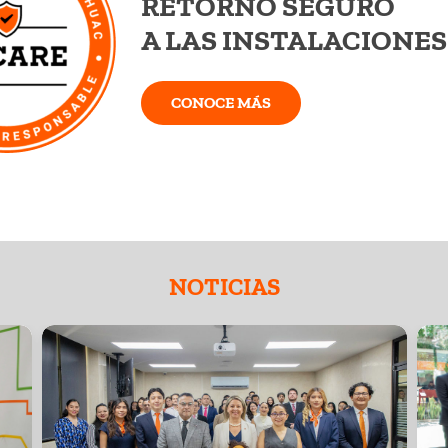
s
Primer Capítulo Universitario
L
COPARMEX
n
Fortalecemos nuestra vinculación empresarial
S
Premios y acreditaciones