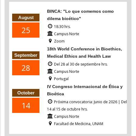
BINCA: "Lo que comemos como
August
dilema bioético"
18:30 hrs.
25
Campus Norte
Zoom
18th World Conference in Bioethics,
September
Medical Ethics and Health Law
Del 28 al 30 de septiembre hrs.
28
Campus Norte
Portugal
IV Congreso Internacional de Ética y
October
Bioética
Próxima convocatoria: Junio de 2026 | Del
14
14 al 15 de octubre hrs.
Campus Norte
Facultad de Medicina, UNAM