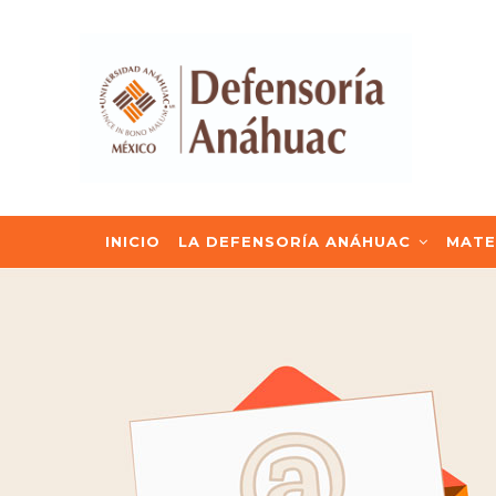
Pasar
al
contenido
principal
NAVEGACIÓN
INICIO
LA DEFENSORÍA ANÁHUAC
MATE
PRINCIPAL