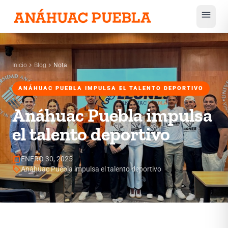
menu
chevron_right
chevron_right
Inicio
Blog
Nota
ANÁHUAC PUEBLA IMPULSA EL TALENTO DEPORTIVO
Anáhuac Puebla impulsa
el talento deportivo
calendar_month
ENERO 30, 2025
sell
Anáhuac Puebla impulsa el talento deportivo