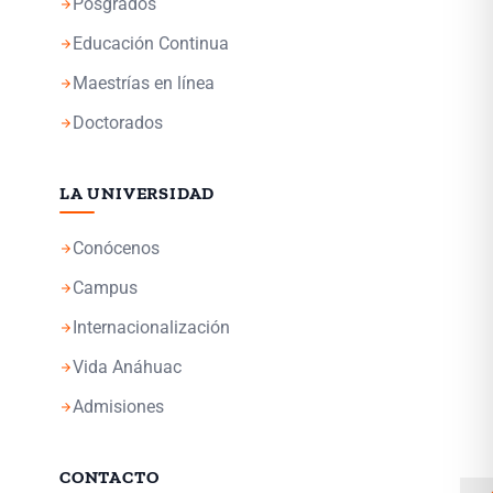
Posgrados
arrow_forward
Educación Continua
arrow_forward
Maestrías en línea
arrow_forward
Doctorados
arrow_forward
LA UNIVERSIDAD
Conócenos
arrow_forward
Campus
arrow_forward
Internacionalización
arrow_forward
Vida Anáhuac
arrow_forward
Admisiones
arrow_forward
CONTACTO