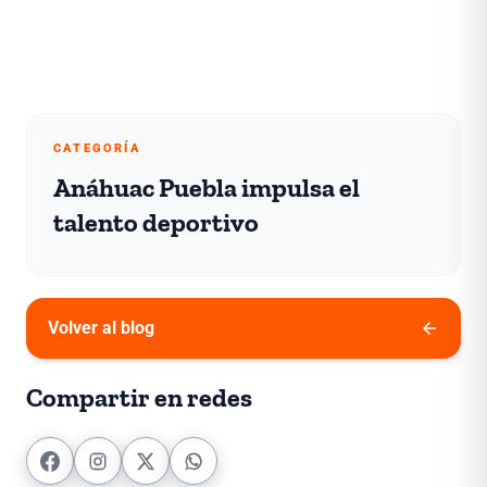
CATEGORÍA
Anáhuac Puebla impulsa el
talento deportivo
arrow_back
Volver al blog
Compartir en redes