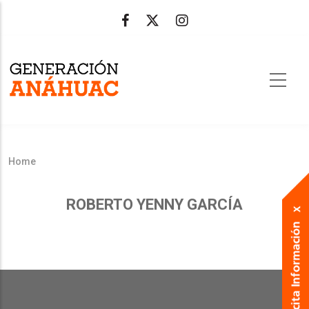
Skip
to
main
content
Home
Breadcrumb
ROBERTO YENNY GARCÍA