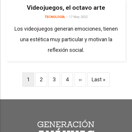
Videojuegos, el octavo arte
TECNOLOGÍA
17 May 2022
Los videojuegos generan emociones, tienen
una estética muy particular y motivan la
reflexión social.
Pagination
Current
1
Page
2
Page
3
Page
4
Next
››
Last
Last »
page
page
page