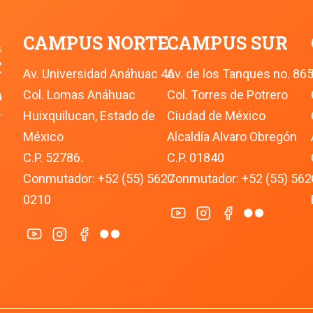
CAMPUS NORTE
CAMPUS SUR
Av. Universidad Anáhuac 46
Av. de los Tanques no. 86
Col. Lomas Anáhuac
Col. Torres de Potrero
Huixquilucan, Estado de 
Ciudad de México
México
Alcaldía Alvaro Obregón
C.P. 52786.
C.P. 01840
Conmutador: +52 (55) 5627 
Conmutador: +52 (55) 562
0210