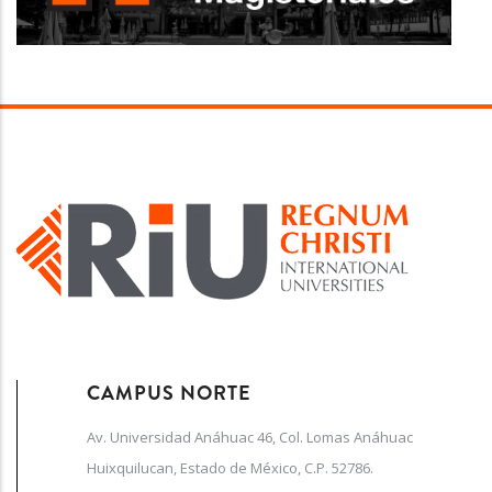
CAMPUS NORTE
Av. Universidad Anáhuac 46, Col. Lomas Anáhuac
Huixquilucan, Estado de México, C.P. 52786.