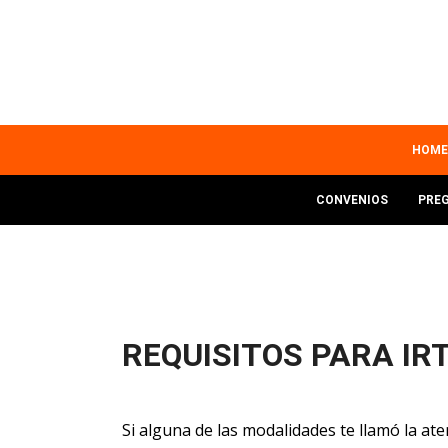
Skip
to
main
content
MAIN
HOME
NAVIGATION
SECOND
CONVENIOS
PRE
MENU
REQUISITOS PARA IR
Si alguna de las modalidades te llamó la ate