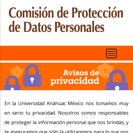
Pasar
al
contenido
principal
En la Universidad Anáhuac México nos tomamos muy
en serio tu privacidad. Nosotros somos responsables
de proteger la información personal que nos brindas, y
te aseguramos que sólo la utilizaremos para lo que nos