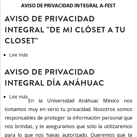
AVISO DE PRIVACIDAD INTEGRAL A-FEST
AVISO DE PRIVACIDAD
INTEGRAL "DE MI CLÓSET A TU
CLOSET"
Lee más
sobre
Aviso
AVISO DE PRIVACIDAD
de
Privacidad
INTEGRAL DÍA ANÁHUAC
Integral
Lee más
sobre
"De
En la Universidad Anáhuac México nos
Aviso
mi
tomamos muy en serio tu privacidad. Nosotros somos
de
Clóset
responsables de proteger la información personal que
Privacidad
a
nos brindas, y te aseguramos que sólo la utilizaremos
Integral
tu
para lo que nos hayas autorizado. Queremos que te