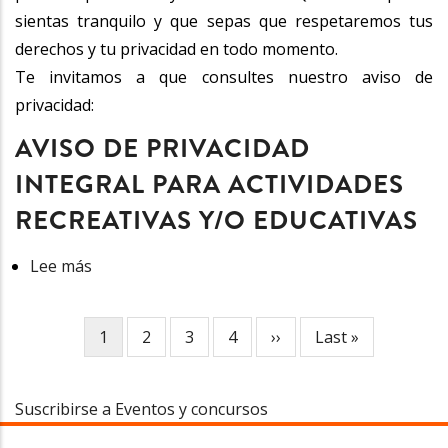
Día
Closet"
sientas tranquilo y que sepas que respetaremos tus
Anáhuac
derechos y tu privacidad en todo momento.
Te invitamos a que consultes nuestro aviso de
privacidad:
AVISO DE PRIVACIDAD
INTEGRAL PARA ACTIVIDADES
RECREATIVAS Y/O EDUCATIVAS
Lee más
sobre
Aviso
de
Página
1
Página
2
Página
3
Página
4
Siguiente
››
Última
Last »
PAGINACIÓN
Privacidad
actual
página
página
Integral
para
Suscribirse a Eventos y concursos
Actividades