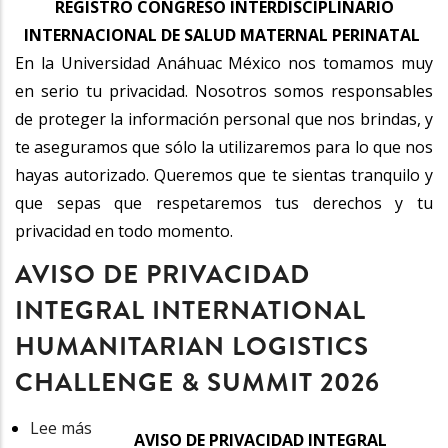
REGISTRO CONGRESO INTERDISCIPLINARIO
de
INTERNACIONAL DE SALUD MATERNAL PERINATAL
Privacidad
En la Universidad Anáhuac México nos tomamos muy
Integral
en serio tu privacidad. Nosotros somos responsables
del
de proteger la información personal que nos brindas, y
Congreso
te aseguramos que sólo la utilizaremos para lo que nos
de
hayas autorizado. Queremos que te sientas tranquilo y
Salud
que sepas que respetaremos tus derechos y tu
Maternal
privacidad en todo momento.
Perinatal
AVISO DE PRIVACIDAD
INTEGRAL INTERNATIONAL
HUMANITARIAN LOGISTICS
CHALLENGE & SUMMIT 2026
Lee más
sobre
AVISO DE PRIVACIDAD INTEGRAL