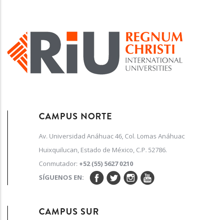
Recreativas
y/o
Educativas
CAMPUS NORTE
Av. Universidad Anáhuac 46, Col. Lomas Anáhuac
Huixquilucan, Estado de México, C.P. 52786.
Conmutador:
+52 (55) 5627 0210
SÍGUENOS EN:
CAMPUS SUR