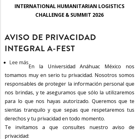
Aviso
INTERNATIONAL HUMANITARIAN LOGISTICS
De
CHALLENGE & SUMMIT 2026
Privacidad
Integral
AVISO DE PRIVACIDAD
International
Humanitarian
INTEGRAL A-FEST
Logistics
Lee más
sobre
Challenge
En la Universidad Anáhuac México nos
AVISO
&
tomamos muy en serio tu privacidad. Nosotros somos
DE
Summit
responsables de proteger la información personal que
PRIVACIDAD
2026
nos brindas, y te aseguramos que sólo la utilizaremos
INTEGRAL
para lo que nos hayas autorizado. Queremos que te
A-
sientas tranquilo y que sepas que respetaremos tus
FEST
derechos y tu privacidad en todo momento.
Te invitamos a que consultes nuestro aviso de
privacidad: