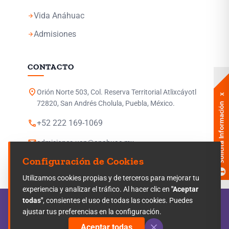
Vida Anáhuac
arrow_forward
Admisiones
arrow_forward
CONTACTO
location_on
Orión Norte 503, Col. Reserva Territorial Atlixcáyotl
72820, San Andrés Cholula, Puebla, México.
phone
+52 222 169-1069
mail
admisiones.uap@anahuac.mx
Configuración de Cookies
Utilizamos cookies propias y de terceros para mejorar tu
experiencia y analizar el tráfico. Al hacer clic en
"Aceptar
todas"
, consientes el uso de todas las cookies. Puedes
© 2026 Universidad Anáhuac Puebla. Todos los
ajustar tus preferencias en la configuración.
derechos reservados.
Aceptar todas