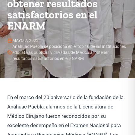
obtener resultados
satisfactorios en el
ENARM
calendar_month
MAYO 7, 2023
Anáhuac Puebla se posiciona en el top 10 de las instituciones
sell
educativas públicas y privadas de México al obtener
resultados satisfactorios en el ENARM
En el marco del 20 aniversario de la fundación de la
Anáhuac Puebla, alumnos de la Licenciatura de
Médico Cirujano fueron reconocidos por su
excelente desempeño en el Examen Nacional para
Aspirantes a Residencias Médicas (ENARM). Los