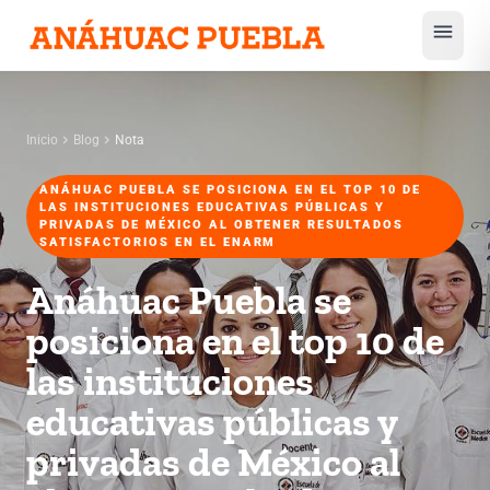
menu
chevron_right
chevron_right
Inicio
Blog
Nota
ANÁHUAC PUEBLA SE POSICIONA EN EL TOP 10 DE
LAS INSTITUCIONES EDUCATIVAS PÚBLICAS Y
PRIVADAS DE MÉXICO AL OBTENER RESULTADOS
SATISFACTORIOS EN EL ENARM
Anáhuac Puebla se
posiciona en el top 10 de
las instituciones
educativas públicas y
privadas de México al