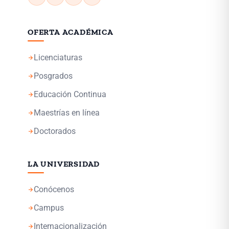
OFERTA ACADÉMICA
Licenciaturas
arrow_forward
Posgrados
arrow_forward
Educación Continua
arrow_forward
Maestrías en línea
arrow_forward
Doctorados
arrow_forward
LA UNIVERSIDAD
Conócenos
arrow_forward
Campus
arrow_forward
Internacionalización
arrow_forward