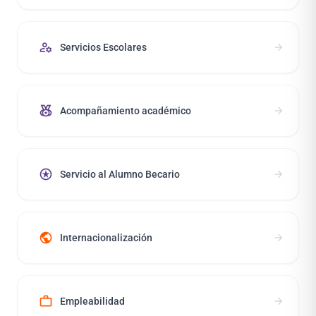
manage_accounts
arrow_forward
Servicios Escolares
social_leaderboard
arrow_forward
Acompañamiento académico
stars
arrow_forward
Servicio al Alumno Becario
public
arrow_forward
Internacionalización
work
arrow_forward
Empleabilidad