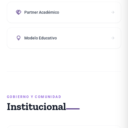
handshake
arrow_forward
Partner Académico
lightbulb
arrow_forward
Modelo Educativo
GOBIERNO Y COMUNIDAD
Institucional