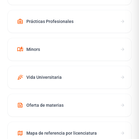
business_center
arrow_forward
Prácticas Profesionales
auto_stories
arrow_forward
Minors
celebration
arrow_forward
Vida Universitaria
news
arrow_forward
Oferta de materias
map
arrow_forward
Mapa de referencia por licenciatura