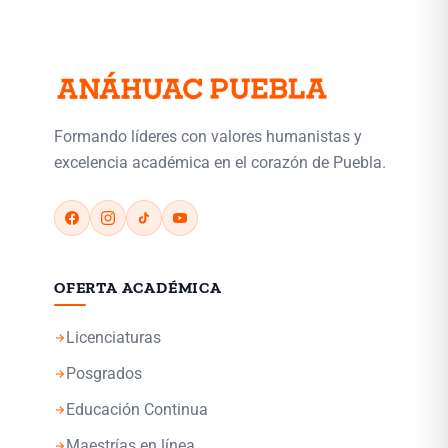
Formando líderes con valores humanistas y
excelencia académica en el corazón de Puebla.
OFERTA ACADÉMICA
Licenciaturas
arrow_forward
Posgrados
arrow_forward
Educación Continua
arrow_forward
Maestrías en línea
arrow_forward