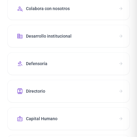
person_search
arrow_forward
Colabora con nosotros
corporate_fare
arrow_forward
Desarrollo institucional
gavel
arrow_forward
Defensoría
contacts
arrow_forward
Directorio
badge
arrow_forward
Capital Humano