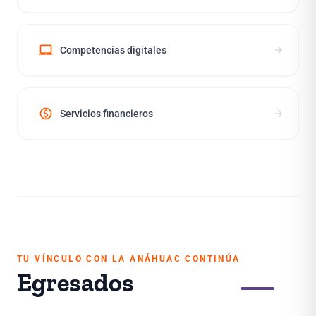
laptop_mac
arrow_forward
Competencias digitales
paid
arrow_forward
Servicios financieros
TU VÍNCULO CON LA ANÁHUAC CONTINÚA
Egresados