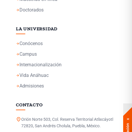
Doctorados
arrow_forward
LA UNIVERSIDAD
Conócenos
arrow_forward
Campus
arrow_forward
Internacionalización
arrow_forward
Vida Anáhuac
arrow_forward
Admisiones
arrow_forward
CONTACTO
location_on
Orión Norte 503, Col. Reserva Territorial Atlixcáyotl
72820, San Andrés Cholula, Puebla, México.