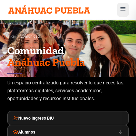
menu
chevron_right
Inicio
Comunidad
Comunidad
Anáhuac Puebla
Un espacio centralizado para resolver lo que necesitas:
plataformas digitales, servicios académicos,
oportunidades y recursos institucionales.
person_add
Nuevo Ingreso BIU
school
arrow_downward
Alumnos