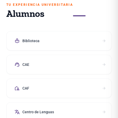
TU EXPERIENCIA UNIVERSITARIA
Alumnos
local_library
arrow_forward
Biblioteca
support_agent
arrow_forward
CAE
location_away
arrow_forward
CAF
translate
arrow_forward
Centro de Lenguas