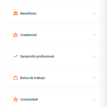
redeem
arrow_forward
Beneficios
badge
arrow_forward
Credencial
trending_up
arrow_forward
Desarrollo profesional
work
arrow_forward
Bolsa de trabajo
hub
arrow_forward
Comunidad