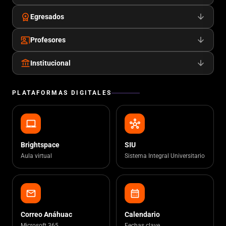
workspace_premium
arrow_downward
Egresados
co_present
arrow_downward
Profesores
account_balance
arrow_downward
Institucional
PLATAFORMAS DIGITALES
laptop_mac
hub
Brightspace
SIU
Aula virtual
Sistema Integral Universitario
mail
calendar_month
Correo Anáhuac
Calendario
Microsoft 365
Fechas clave