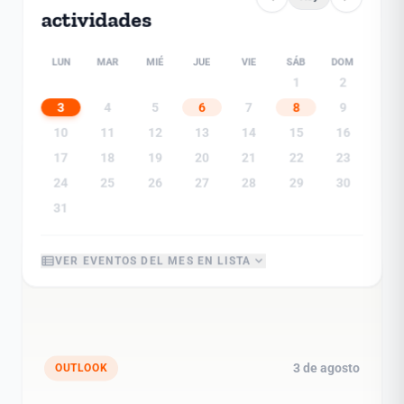
actividades
LUN
MAR
MIÉ
JUE
VIE
SÁB
DOM
1
2
3
4
5
6
7
8
9
10
11
12
13
14
15
16
17
18
19
20
21
22
23
24
25
26
27
28
29
30
31
view_list
expand_more
VER EVENTOS DEL MES EN LISTA
3 de agosto
OUTLOOK