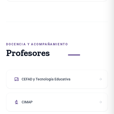
DOCENCIA Y ACOMPAÑAMIENTO
Profesores
devices
arrow_forward
CEFAD y Tecnología Educativa
biotech
arrow_forward
CIMAP