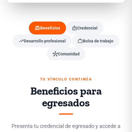
redeem
badge
Beneficios
Credencial
trending_up
work
Desarrollo profesional
Bolsa de trabajo
hub
Comunidad
TU VÍNCULO CONTINÚA
Beneficios para
egresados
Presenta tu credencial de egresado y accede a