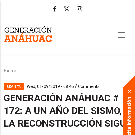
Skip
to
main
content
Home
Breadcrumb
/
Wed, 01/09/2019 - 08:46
Comments
REVISTA
GENERACIÓN ANÁHUAC #
172: A UN AÑO DEL SISMO,
LA RECONSTRUCCIÓN SIGUE