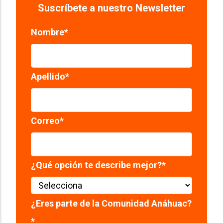
Suscríbete a nuestro Newsletter
Nombre
*
Apellido
*
Correo
*
¿Qué opción te describe mejor?
*
¿Eres parte de la Comunidad Anáhuac?
*