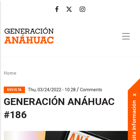
Skip
to
main
content
Home
Breadcrumb
/
Thu, 03/24/2022 - 10:28
Comments
REVISTA
GENERACIÓN ANÁHUAC
#186