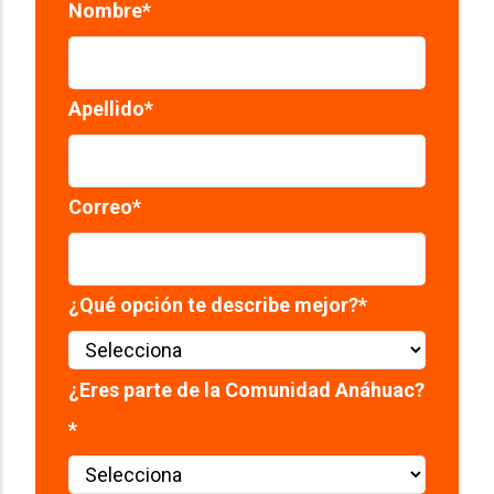
Nombre
*
Apellido
*
Correo
*
¿Qué opción te describe mejor?
*
¿Eres parte de la Comunidad Anáhuac?
*