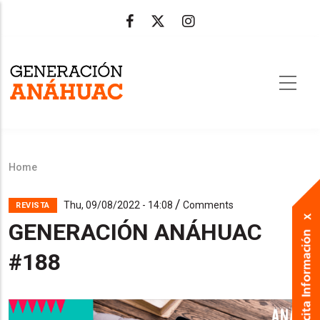
Skip
to
main
content
Home
Breadcrumb
/
Thu, 09/08/2022 - 14:08
Comments
REVISTA
GENERACIÓN ANÁHUAC
#188