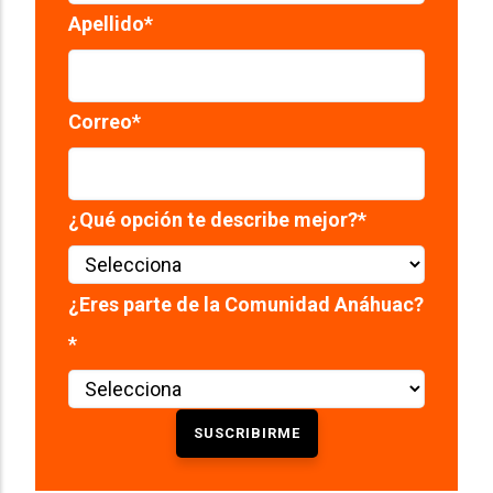
Apellido
*
Correo
*
¿Qué opción te describe mejor?
*
¿Eres parte de la Comunidad Anáhuac?
*