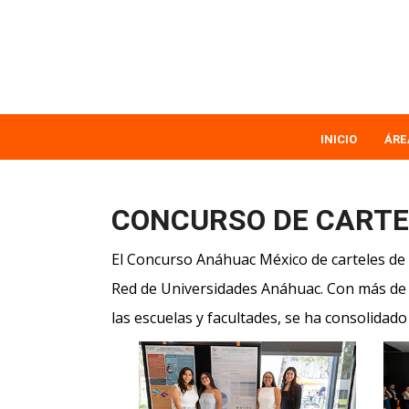
Pasar
al
contenido
principal
MAIN
INICIO
ÁRE
NAVIGATION
CONCURSO DE CARTE
El Concurso Anáhuac México de carteles de 
Red de Universidades Anáhuac. Con más de 
las escuelas y facultades, se ha consolidad