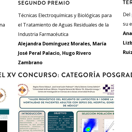
TE
SEGUNDO PREMIO
Del 
Técnicas Electroquímicas y Biológicas para
su e
ina
el Tratamiento de Aguas Residuales de la
Ana
Industria Farmacéutica
Liz
Alejandra Domínguez Morales, María
Rui
José Peral Palacio, Hugo Rivero
Zambrano
EL XV CONCURSO: CATEGORÍA POSGR