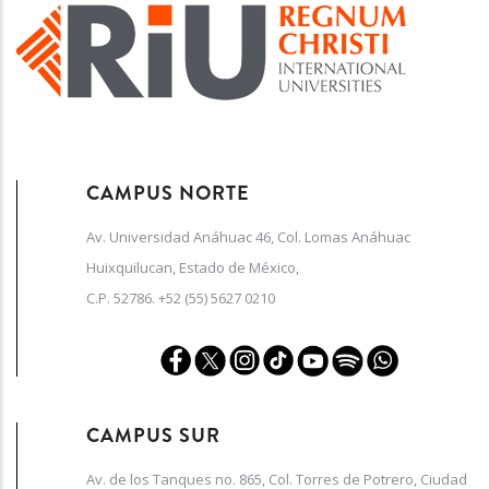
CAMPUS NORTE
Av. Universidad Anáhuac 46, Col. Lomas Anáhuac
Huixquilucan, Estado de México,
C.P. 52786. +52 (55) 5627 0210
CAMPUS SUR
Av. de los Tanques no. 865, Col. Torres de Potrero, Ciudad