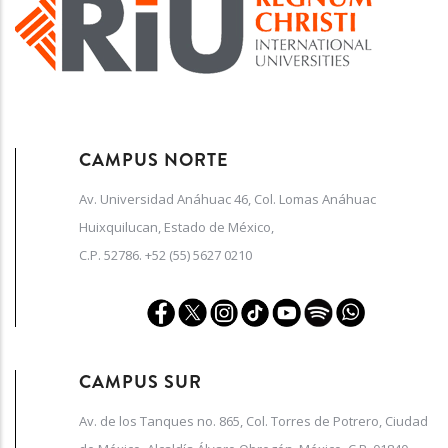
CAMPUS NORTE
Av. Universidad Anáhuac 46, Col. Lomas Anáhuac
Huixquilucan, Estado de México,
C.P. 52786. +52 (55) 5627 0210
CAMPUS SUR
Av. de los Tanques no. 865, Col. Torres de Potrero, Ciudad