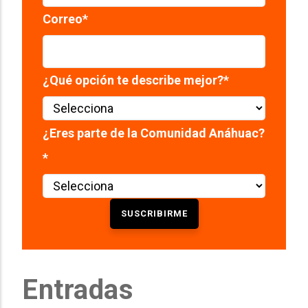
Correo
*
¿Qué opción te describe mejor?
*
¿Eres parte de la Comunidad Anáhuac?
*
Entradas