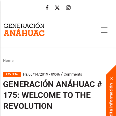
Skip
to
main
content
Home
Breadcrumb
/
Fri, 06/14/2019 - 09:46
Comments
REVISTA
GENERACIÓN ANÁHUAC #
175: WELCOME TO THE
REVOLUTION