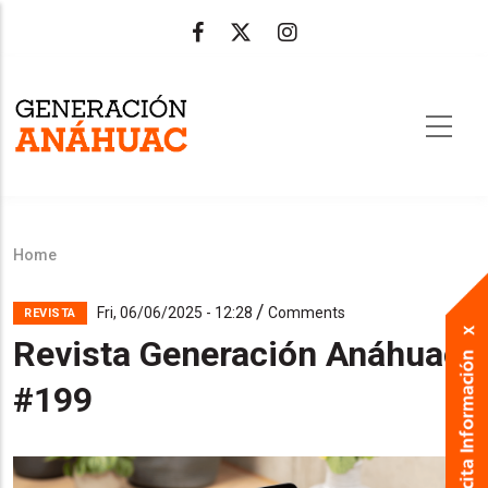
Skip
to
main
content
Home
Breadcrumb
/
Fri, 06/06/2025 - 12:28
Comments
REVISTA
Revista Generación Anáhuac
#199