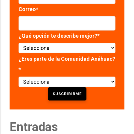
Correo
*
¿Qué opción te describe mejor?
*
¿Eres parte de la Comunidad Anáhuac?
*
Entradas