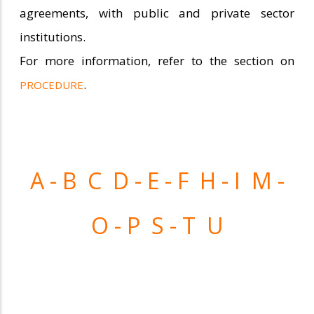
agreements, with public and private sector
institutions.
For more information, refer to the section on
.
PROCEDURE
A - B
C
D - E - F
H - I
M -
O - P
S - T
U