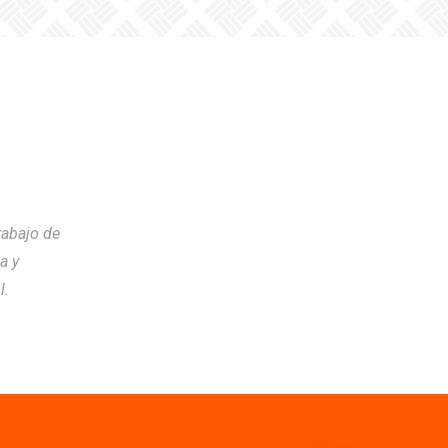
rabajo de
a y
l.