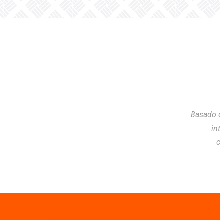
Basado e
in
c