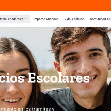
expand_more
ferta Académica
Impacto Anáhuac
Vida Anáhuac
Comunidad An
cios Escolares
iento en los trámites y