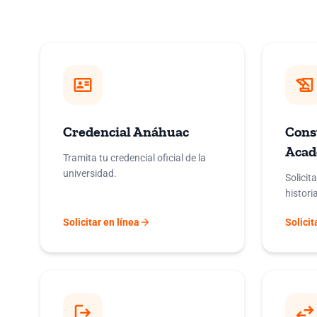
id_card
history_edu
Credencial Anáhuac
Const
Acad
Tramita tu credencial oficial de la
universidad.
Solicit
histori
arrow_forward
Solicitar en línea
Solicit
logout
swap_horiz