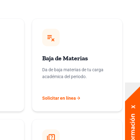
playlist_remove
Baja de Materias
Da de baja materias de tu carga
académica del periodo.
arrow_forward
Solicitar en línea
quiz