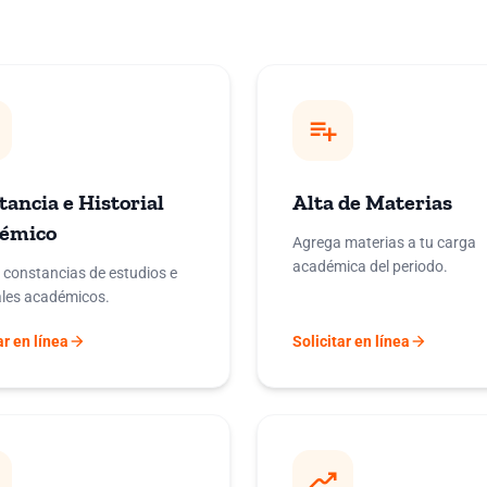
playlist_add
ancia e Historial
Alta de Materias
émico
Agrega materias a tu carga
académica del periodo.
a constancias de estudios e
ales académicos.
arrow_forward
arrow_forward
ar en línea
Solicitar en línea
moving