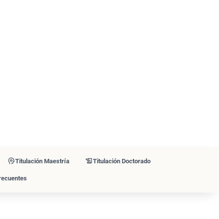
psychology
history_edu
Titulación Maestría
Titulación Doctorado
recuentes