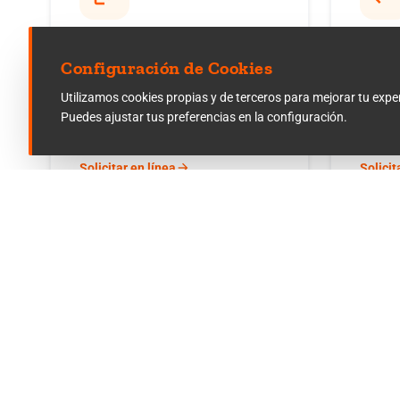
Baja Institucional
Camb
Configuración de Cookies
Solicita tu baja voluntaria de la
Cámbia
Utilizamos cookies propias y de terceros para mejorar tu experie
institución.
dentro 
Puedes ajustar tus preferencias en la configuración.
arrow_forward
Solicitar en línea
Solicit
edit_note
rule
Examen Extraordinario
Corr
Calif
Solicita tu examen extraordinario en
línea.
Solicit