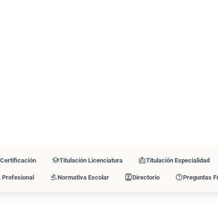
school
medical_information
Certificación
Titulación Licenciatura
Titulación Especialidad
gavel
contacts
help
 Profesional
Normativa Escolar
Directorio
Preguntas F