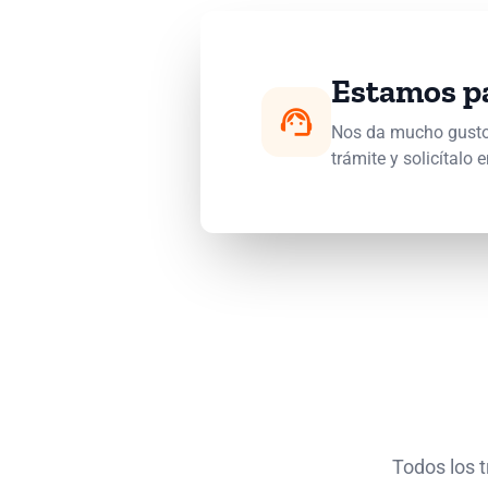
Estamos p
support_agent
Nos da mucho gusto 
trámite y solicítalo e
Todos los t