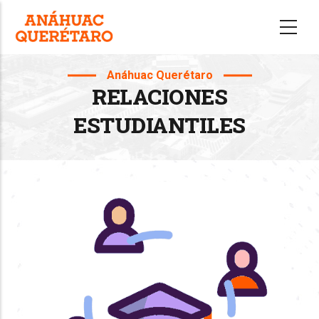
Skip
to
main
content
Anáhuac Querétaro
RELACIONES
ESTUDIANTILES