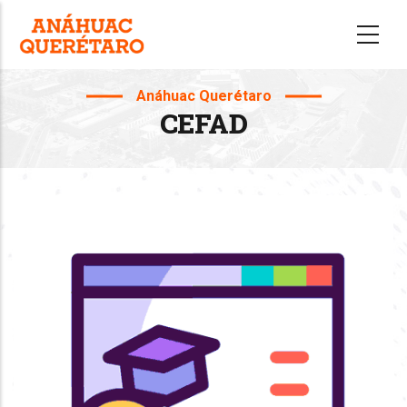
Skip
to
main
content
Anáhuac Querétaro
CEFAD