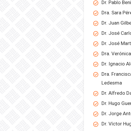
Dr. Pablo Ben
Dra. Sara Pér
Dr. Juan Gil
Dr. José Car
Dr. José Mar
Dra. Verónic
Dr. Ignacio 
Dra. Francisc
Ledesma
Dr. Alfredo D
Dr. Hugo Gue
Dr. Jorge An
Dr. Víctor H