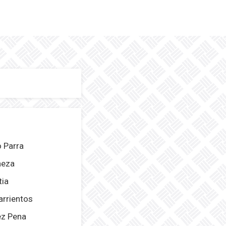
 Parra
aeza
tia
arrientos
ez Pena