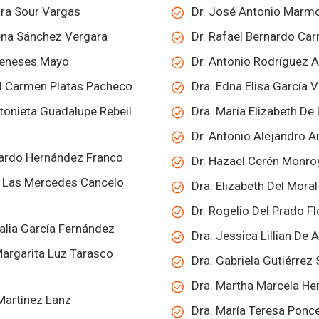
ura Sour Vargas
Dr. José Antonio Marm
lena Sánchez Vergara
Dr. Rafael Bernardo Ca
Meneses Mayo
Dr. Antonio Rodríguez A
el Carmen Platas Pacheco
Dra. Edna Elisa García 
tonieta Guadalupe Rebeil
Dra. María Elizabeth De 
Dr. Antonio Alejandro A
lardo Hernández Franco
Dr. Hazael Cerén Monro
e Las Mercedes Cancelo
Dra. Elizabeth Del Mora
Dr. Rogelio Del Prado F
alia García Fernández
Dra. Jessica Lillian De A
Margarita Luz Tarasco
Dra. Gabriela Gutiérrez
Dra. Martha Marcela He
 Martínez Lanz
Dra. María Teresa Ponc