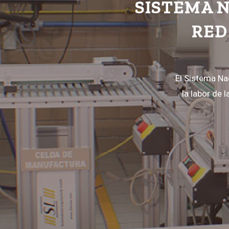
SISTEMA N
RED
El Sistema Na
la labor de 