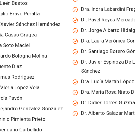
 Leën Bastos
Dra. Indra Labardini Fr
gilio Bravo Peralta
Dr. Pavel Reyes Mercad
o Xavier Sánchez Hernández
Dr. Jorge Alberto Hidal
ría Casas Gragea
Dra. Laura Verónica Co
a Soto Maciel
Dr. Santiago Botero G
duardo Bologna Molina
Dr. Javier Espinoza De
uente Diaz
Sánchez
Lemus Rodríguez
Dra. Lucía Martín López
Valeria López Vela
Dra. María Rosa Nieto D
rcía Pavón
Dr. Didier Torres Guzm
Alejandro González González
Dr. Alberto Salazar Mar
minio Pimienta Prieto
Avendaño Carbellido