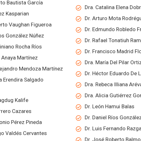
ito Bautista García
Dra. Catalina Elena Dob
ez Kasparian
Dr. Arturo Mota Rodrég
berto Vaughan Figueroa
Dr. Edmundo Robledo F
los González Núñez
Dr. Rafael Tonatiuh Ram
tiniano Rocha Ríos
Dr. Francisco Madrid Fl
a Anaya Martínez
Dra. María Del Pilar Orti
Alejandro Mendoza Martínez
Dr. Héctor Eduardo De 
a Erendira Salgado
Dra. Rebeca Illiana Arév
Dra. Alicia Gutiérrez G
agdug Kalife
Dr. León Hamui Balas
rrero Cazares
Dr. Daniel Ríos Gonzále
tonio Pérez Pineda
Dr. Luis Fernando Raz
ugo Valdés Cervantes
Dr. José Roberto Balmor