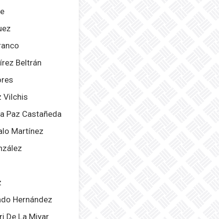
re
uez
ranco
írez Beltrán
ores
z Vilchis
La Paz Castañeda
alo Martínez
onzález
z
gado Hernández
i De La Miyar