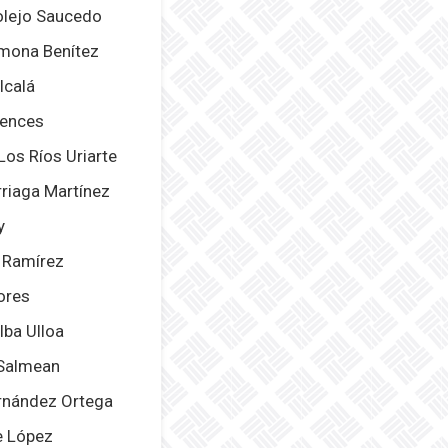
olejo Saucedo
rmona Benítez
lcalá
Vences
Los Ríos Uriarte
rriaga Martínez
y
l Ramírez
lores
lba Ulloa
 Salmean
rnández Ortega
e López