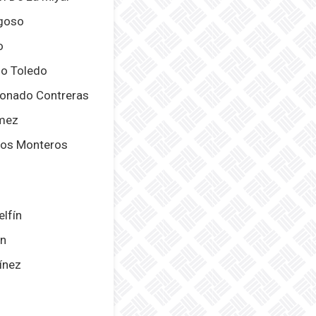
agoso
o
go Toledo
ronado Contreras
ómez
 Los Monteros
elfín
án
tínez