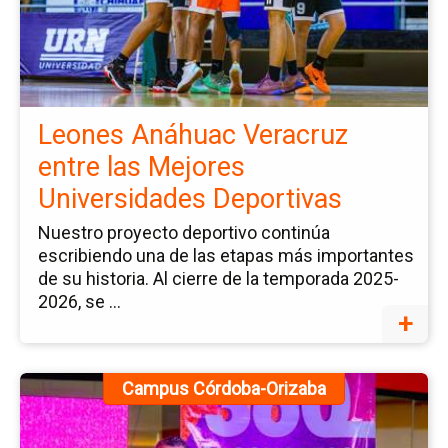
no
Le
An
Ve
en
Leones Anáhuac Veracruz
la
entre las Mejores
Me
Universidades Deportivas
Un
De
Nuestro proyecto deportivo continúa
escribiendo una de las etapas más importantes
de su historia. Al cierre de la temporada 2025-
2026, se ...
+
Ir
Campus Córdoba-Orizaba
a
la