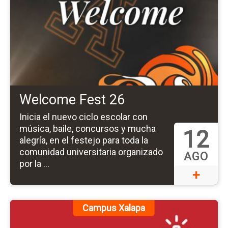
de
ev
W
Fe
26
Welcome Fest 26
Inicia el nuevo ciclo escolar con
música, baile, concursos y mucha
12
alegría, en el festejo para toda la
comunidad universitaria organizado
AGO
por la ...
+
Ir
Campus Xalapa
a