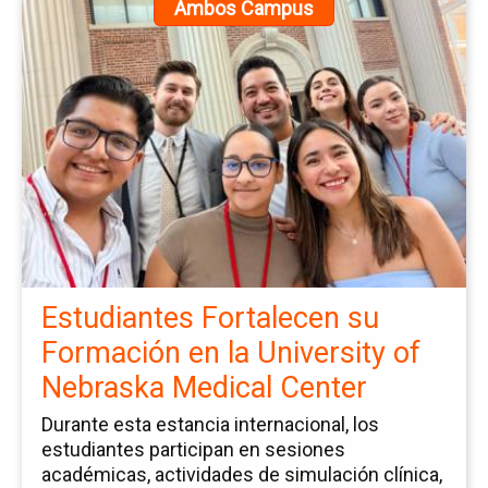
Ir
Ambos Campus
a
la
pá
de
la
no
Es
Fo
su
Fo
Estudiantes Fortalecen su
en
Formación en la University of
la
Nebraska Medical Center
Un
of
Durante esta estancia internacional, los
Ne
estudiantes participan en sesiones
académicas, actividades de simulación clínica,
Me