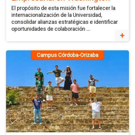
El propósito de esta misión fue fortalecer la
2
internacionalización de la Universidad,
consolidar alianzas estratégicas e identificar
oportunidades de colaboración ...
+
Ir
Campus Córdoba-Orizaba
a
la
pá
de
la
no
Vi
de
Ar