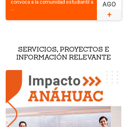
convoca a la comunidad estudiantil a
AGO
...
+
SERVICIOS, PROYECTOS E
INFORMACIÓN RELEVANTE
Ir
a
la
pá
de
Gr
Lí