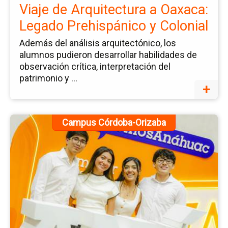
a
Viaje de Arquitectura a Oaxaca:
Oa
Legado Prehispánico y Colonial
Le
Pr
Además del análisis arquitectónico, los
alumnos pudieron desarrollar habilidades de
y
observación crítica, interpretación del
Co
patrimonio y ...
+
Ir
Campus Córdoba-Orizaba
a
la
pá
de
la
no
Fu