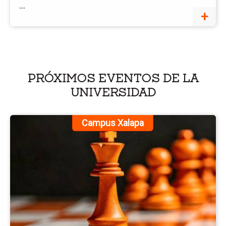
...
Ce
+
PRÓXIMOS EVENTOS DE LA
UNIVERSIDAD
Ir
Campus Xalapa
a
la
pá
de
ev
Cu
To