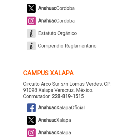
Anahuac
Cordoba
Anahuac
Cordoba
Estatuto Orgánico
Compendio Reglamentario
CAMPUS XALAPA
Circuito Arco Sur s/n Lomas Verdes
, CP.
91098 Xalapa Veracruz, México.
Conmutador:
228-819-1515
Anahuac
XalapaOficial
Anahuac
Xalapa
Anahuac
Xalapa