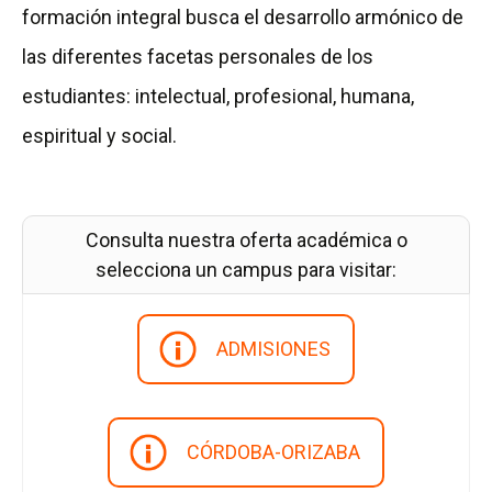
a
formación integral busca el desarrollo armónico de
p
las diferentes facetas personales de los
á
estudiantes: intelectual, profesional, humana,
g
espiritual y social.
i
n
Consulta nuestra oferta académica o
a
selecciona un campus para visitar:
d
e
ADMISIONES
l
a
R
CÓRDOBA-ORIZABA
e