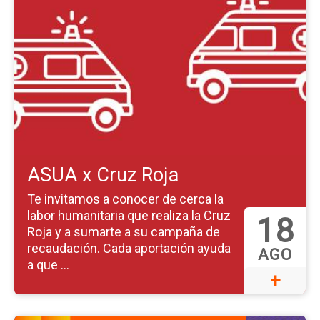
la
pá
de
ev
A
x
Cr
Ro
ASUA x Cruz Roja
Te invitamos a conocer de cerca la
labor humanitaria que realiza la Cruz
18
Roja y a sumarte a su campaña de
recaudación. Cada aportación ayuda
AGO
a que ...
+