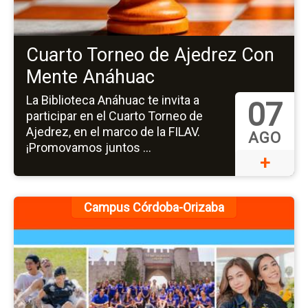
de
Aj
C
Cuarto Torneo de Ajedrez Con
M
Mente Anáhuac
An
La Biblioteca Anáhuac te invita a
07
participar en el Cuarto Torneo de
Ajedrez, en el marco de la FILAV.
AGO
¡Promovamos juntos ...
+
Ir
Campus Córdoba-Orizaba
a
la
pá
de
ev