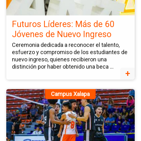
Lí
M
de
Futuros Líderes: Más de 60
60
Jóvenes de Nuevo Ingreso
Jó
de
Ceremonia dedicada a reconocer el talento,
esfuerzo y compromiso de los estudiantes de
N
nuevo ingreso, quienes recibieron una
In
distinción por haber obtenido una beca ...
+
Ir
Campus Xalapa
a
la
pá
de
la