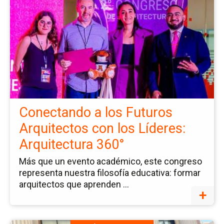
pá
de
la
no
Co
a
lo
Fu
Conectando a los Futuros
Ar
Arquitectos con los Líderes:
co
Arquitectura 360°
lo
Lí
Más que un evento académico, este congreso
Ar
representa nuestra filosofía educativa: formar
arquitectos que aprenden ...
36
+