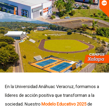
Universitario
Biblioteca
I
r
En la Universidad Anáhuac Veracruz, formamos a
a
líderes de acción positiva que transforman a la
l
sociedad. Nuestro
Modelo Educativo 2025
de