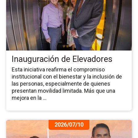
la
no
In
de
El
Inauguración de Elevadores
Esta iniciativa reafirma el compromiso
institucional con el bienestar y la inclusión de
las personas, especialmente de quienes
presentan movilidad limitada. Más que una
mejora en la ...
Ir
2026/07/10
a
la