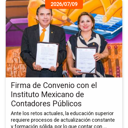
Ir
2026/07/09
a
la
pá
de
la
no
Fi
de
Co
co
el
Ins
Firma de Convenio con el
Me
de
Instituto Mexicano de
Co
Contadores Públicos
Pú
Ante los retos actuales, la educación superior
requiere procesos de actualización constante
y formación sólida, por lo que contar con ...