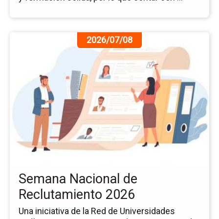
Ir
2026/07/08
a
la
pá
de
la
no
Se
Na
de
Re
20
Semana Nacional de
Reclutamiento 2026
Una iniciativa de la Red de Universidades