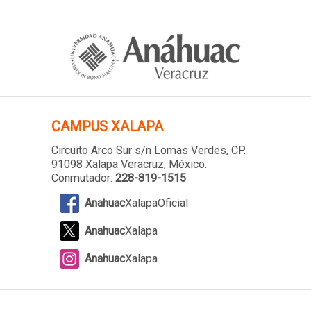
CAMPUS XALAPA
Circuito Arco Sur s/n Lomas Verdes
, CP.
91098 Xalapa Veracruz, México.
Conmutador:
228-819-1515
Anahuac
XalapaOficial
Anahuac
Xalapa
Anahuac
Xalapa