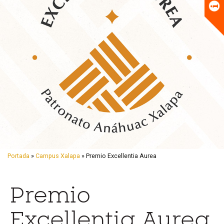
Universitario
Biblioteca
Portada
»
Campus Xalapa
» Premio Excellentia Aurea
Premio
Excellentia Aurea