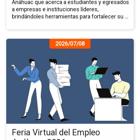
Anáhuac que acerca a estudiantes y egresados
a empresas e instituciones líderes,
brindándoles herramientas para fortalecer su ...
Ir
2026/07/08
a
la
pá
de
la
no
Fer
Vir
del
Em
An
20
Feria Virtual del Empleo