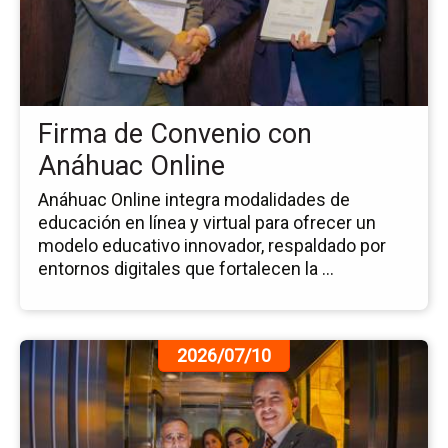
de
Co
co
An
Onl
Firma de Convenio con
Anáhuac Online
Anáhuac Online integra modalidades de
educación en línea y virtual para ofrecer un
modelo educativo innovador, respaldado por
entornos digitales que fortalecen la ...
Ir
2026/07/10
a
la
pá
de