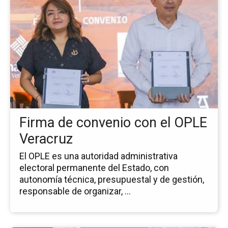
pá
de
la
no
Fi
de
co
co
el
OP
Firma de convenio con el OPLE
Ve
Veracruz
El OPLE es una autoridad administrativa
electoral permanente del Estado, con
autonomía técnica, presupuestal y de gestión,
responsable de organizar, ...