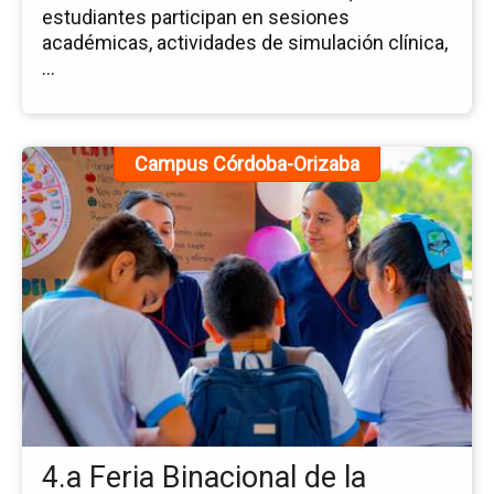
estudiantes participan en sesiones
académicas, actividades de simulación clínica,
...
Ir
Campus Córdoba-Orizaba
a
la
pá
de
la
no
4.a
Fer
Bi
de
la
Es
4.a Feria Binacional de la
de