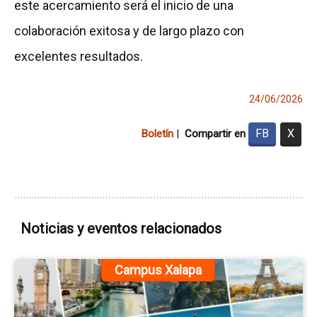
este acercamiento será el inicio de una
colaboración exitosa y de largo plazo con
excelentes resultados.
24/06/2026
FB
X
Boletín
|
Compartir en
Noticias y eventos relacionados
Ir
Campus Xalapa
a
la
pá