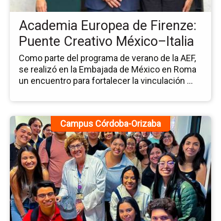
Pu
Cr
Academia Europea de Firenze:
Mé
Ita
Puente Creativo México–Italia
Como parte del programa de verano de la AEF,
se realizó en la Embajada de México en Roma
un encuentro para fortalecer la vinculación ...
Ir
Campus Córdoba-Orizaba
a
la
pá
de
la
no
Es
Fo
su