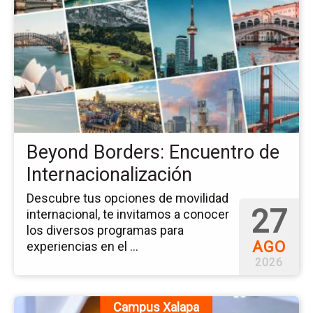
del
ev
Be
Bo
En
de
Int
Beyond Borders: Encuentro de
Internacionalización
Descubre tus opciones de movilidad
27
internacional, te invitamos a conocer
los diversos programas para
AGO
experiencias en el ...
2026
Ir
Campus Xalapa