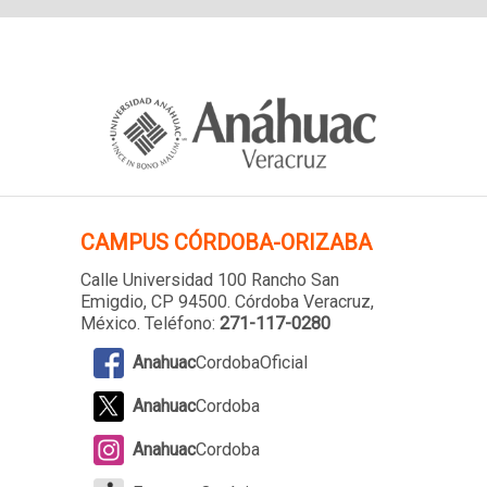
CAMPUS
CÓRDOBA-ORIZABA
Calle Universidad 100 Rancho San
Emigdio, CP 94500. Córdoba Veracruz,
México. Teléfono:
271-117-0280
Anahuac
CordobaOficial
Anahuac
Cordoba
Anahuac
Cordoba