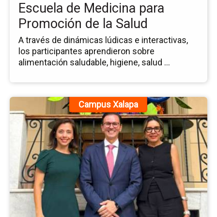
Me
Escuela de Medicina para
pa
Promoción de la Salud
Pr
de
A través de dinámicas lúdicas e interactivas,
la
los participantes aprendieron sobre
Sa
alimentación saludable, higiene, salud ...
Ir
Campus Xalapa
a
la
pá
de
la
no
Ac
Eu
de
Fir