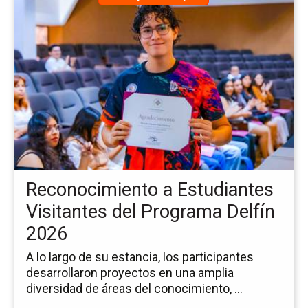
a
la
pá
de
la
no
Re
a
Es
Vis
del
Pr
Reconocimiento a Estudiantes
Del
20
Visitantes del Programa Delfín
2026
A lo largo de su estancia, los participantes
desarrollaron proyectos en una amplia
diversidad de áreas del conocimiento, ...