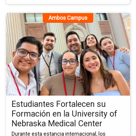
Ir
Ambos Campus
a
la
pá
de
la
no
Es
Fo
su
Fo
en
la
Estudiantes Fortalecen su
Uni
of
Formación en la University of
Ne
Nebraska Medical Center
Me
Ce
Durante esta estancia internacional, los