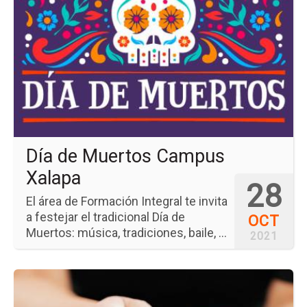
del
ev
Día
de
Mu
Ca
Xa
Día de Muertos Campus
Xalapa
28
El área de Formación Integral te invita
a festejar el tradicional Día de
OCT
Muertos: música, tradiciones, baile, ...
2021
Ir
a
la