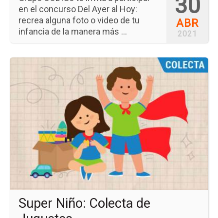
30
en el concurso Del Ayer al Hoy:
recrea alguna foto o video de tu
ABR
infancia de la manera más ...
2021
Ir
a
la
pá
del
ev
Su
Niñ
Co
de
Ju
Super Niño: Colecta de