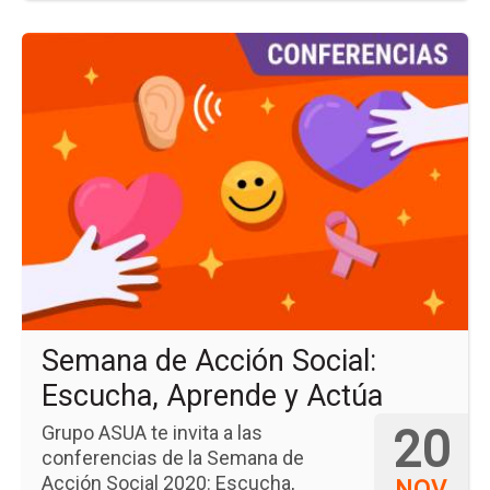
Ir
a
la
pá
del
ev
Se
de
Ac
Soc
Es
Ap
y
Ac
Semana de Acción Social:
Escucha, Aprende y Actúa
20
Grupo ASUA te invita a las
conferencias de la Semana de
Acción Social 2020: Escucha,
NOV