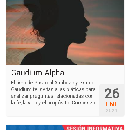
pá
del
ev
Ga
Al
Gaudium Alpha
El área de Pastoral Anáhuac y Grupo
26
Gaudium te invitan a las pláticas para
analizar preguntas relacionadas con
la fe, la vida y el propósito. Comienza
ENE
...
2021
Ir