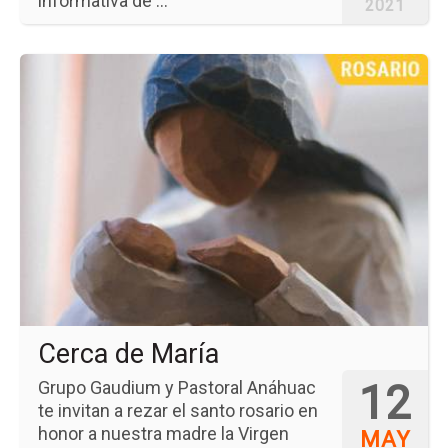
informativa de ...
2021
Ir
a
la
pá
del
ev
Ce
de
Ma
Cerca de María
12
Grupo Gaudium y Pastoral Anáhuac
te invitan a rezar el santo rosario en
honor a nuestra madre la Virgen
MAY