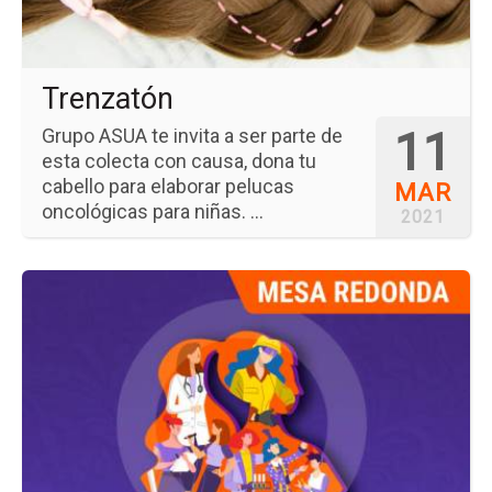
Trenzatón
11
Grupo ASUA te invita a ser parte de
esta colecta con causa, dona tu
cabello para elaborar pelucas
MAR
oncológicas para niñas. ...
2021
Ir
a
la
pá
del
ev
De
Ca
Hu
y
Co