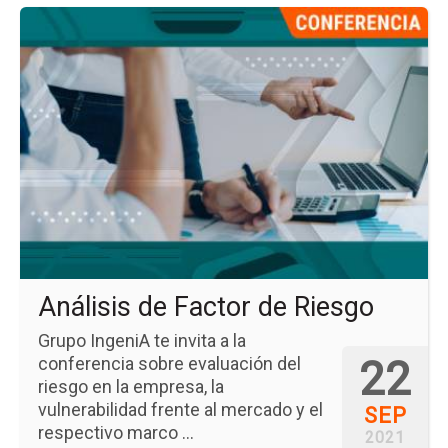
Ir
a
la
pá
del
ev
Aná
de
Fac
de
Ri
Análisis de Factor de Riesgo
Grupo IngeniA te invita a la
22
conferencia sobre evaluación del
riesgo en la empresa, la
vulnerabilidad frente al mercado y el
SEP
respectivo marco ...
2021