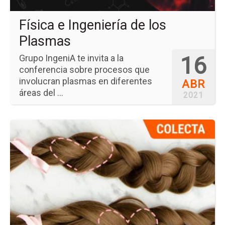
Física e Ingeniería de los
Plasmas
16
Grupo IngeniA te invita a la
conferencia sobre procesos que
involucran plasmas en diferentes
ABR
áreas del ...
2021
Ir
a
la
pá
del
ev
Tr