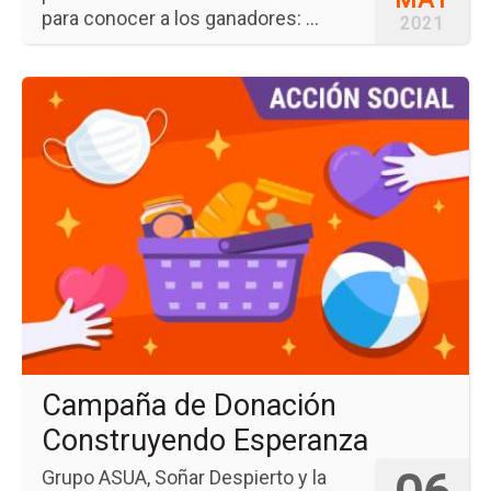
para conocer a los ganadores: ...
2021
Ir
a
la
pá
del
ev
Ca
de
Do
Co
Es
Campaña de Donación
Construyendo Esperanza
Grupo ASUA, Soñar Despierto y la