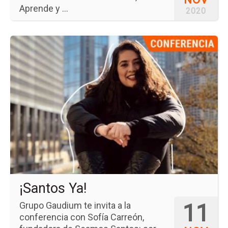
Aprende y ...
2020
Ir
a
la
pá
del
ev
¡S
Ya!
¡Santos Ya!
11
Grupo Gaudium te invita a la
conferencia con Sofía Carreón,