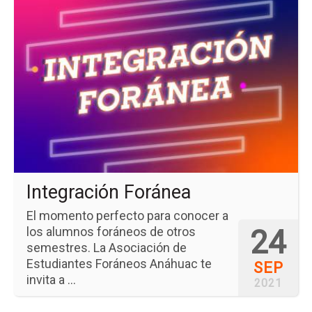
a
la
pá
del
ev
Int
Fo
Integración Foránea
El momento perfecto para conocer a
24
los alumnos foráneos de otros
semestres. La Asociación de
Estudiantes Foráneos Anáhuac te
SEP
invita a ...
2021