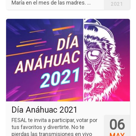
María en el mes de las madres. ...
2021
Ir
a
la
pá
del
ev
Día
An
20
Día Anáhuac 2021
06
FESAL te invita a participar, votar por
tus favoritos y divertirte. No te
pierdas las transmisiones en vivo
MAY