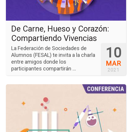
Co
Viv
De Carne, Hueso y Corazón:
Compartiendo Vivencias
10
La Federación de Sociedades de
Alumnos (FESAL) te invita a la charla
entre amigos donde los
MAR
participantes compartirán ...
2021
Ir
a
la
pá
del
ev
Lo
Co
de