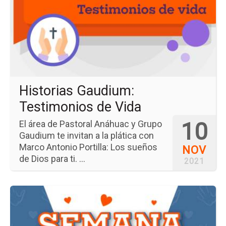
Ga
Te
de
Vi
Historias Gaudium:
Testimonios de Vida
10
El área de Pastoral Anáhuac y Grupo
Gaudium te invitan a la plática con
Marco Antonio Portilla: Los sueños
NOV
de Dios para ti. ...
2021
Ir
a
la
pá