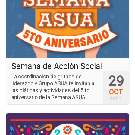
del
ev
Se
de
Ac
Soc
Semana de Acción Social
29
La coordinación de grupos de
liderazgo y Grupo ASUA te invitan a
las pláticas y actividades del 5.to
OCT
aniversario de la Semana ASUA.
2021
Ir
a
la
pá