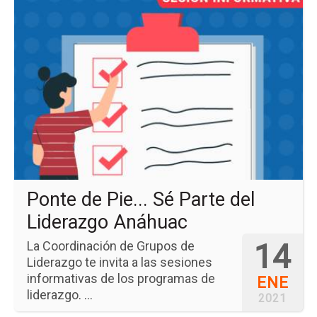
a
la
pá
del
ev
Po
de
Pie.
Sé
Pa
del
Li
An
Ponte de Pie... Sé Parte del
Liderazgo Anáhuac
14
La Coordinación de Grupos de
Liderazgo te invita a las sesiones
informativas de los programas de
ENE
liderazgo. ...
2021