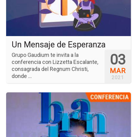
Es
Un Mensaje de Esperanza
03
Grupo Gaudium te invita a la
conferencia con Lizzetta Escalante,
consagrada del Regnum Christi,
MAR
donde ...
2021
Ir
a
la
pá
del
ev
Cr
de