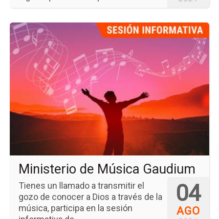
Ir
a
la
pá
del
ev
Min
de
Mú
Ga
Ministerio de Música Gaudium
04
Tienes un llamado a transmitir el
gozo de conocer a Dios a través de la
música, participa en la sesión
AGO