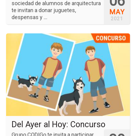
06
sociedad de alumnos de arquitectura
te invitan a donar juguetes,
MAY
despensas y ...
2021
Ir
a
la
pá
del
ev
Del
Ay
al
Ho
Co
Del Ayer al Hoy: Concurso
Grupo CODIGo te invita a participar