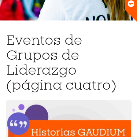
Universitario
Biblioteca
Eventos de
Grupos de
Liderazgo
(página cuatro)
Ir
a
la
pá
del
ev
His