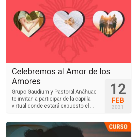
del
ev
Ce
al
Am
de
los
Am
Celebremos al Amor de los
Amores
12
Grupo Gaudium y Pastoral Anáhuac
te invitan a participar de la capilla
FEB
virtual donde estará expuesto el ...
2021
Ir
a
la