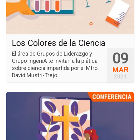
la
Cie
Los Colores de la Ciencia
09
El área de Grupos de Liderazgo y
Grupo IngeniA te invitan a la plática
sobre ciencia impartida por el Mtro.
MAR
David Mustri-Trejo.
2021
Ir
a
la
pá
del
ev
Un
Me
de