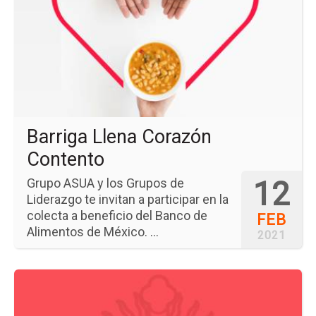
Bar
Ll
Co
Co
Barriga Llena Corazón
Contento
12
Grupo ASUA y los Grupos de
Liderazgo te invitan a participar en la
colecta a beneficio del Banco de
FEB
Alimentos de México. ...
2021
Ir
a
la
pá