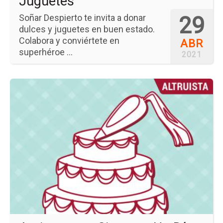
Juguetes
29
Soñar Despierto te invita a donar
dulces y juguetes en buen estado.
Colabora y conviértete en
ABR
superhéroe ...
2021
Ir
a
la
pá
del
ev
Am
pa
Si
Un
Día
de
Ch