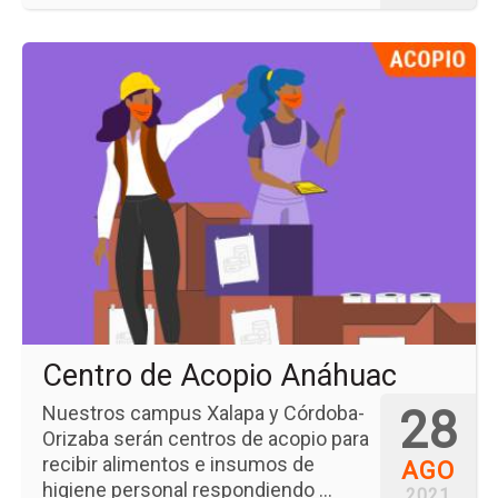
Ir
a
la
pá
del
ev
Ce
de
Ac
An
Centro de Acopio Anáhuac
28
Nuestros campus Xalapa y Córdoba-
Orizaba serán centros de acopio para
recibir alimentos e insumos de
AGO
higiene personal respondiendo ...
2021