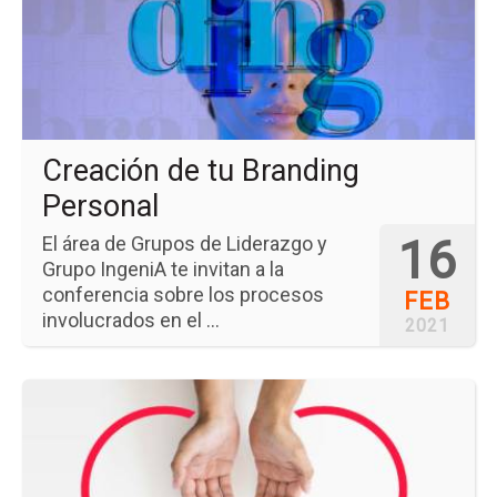
tu
Br
Pe
Creación de tu Branding
Personal
16
El área de Grupos de Liderazgo y
Grupo IngeniA te invitan a la
conferencia sobre los procesos
FEB
involucrados en el ...
2021
Ir
a
la
pá
del
ev