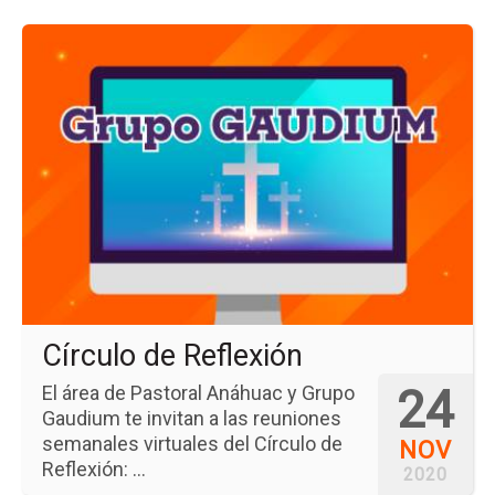
Ir
a
la
pá
del
ev
Cír
de
Ref
Círculo de Reflexión
24
El área de Pastoral Anáhuac y Grupo
Gaudium te invitan a las reuniones
semanales virtuales del Círculo de
NOV
Reflexión: ...
2020