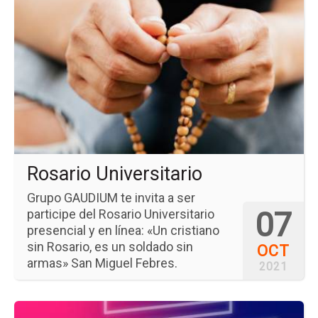
pá
del
ev
Ro
Uni
Rosario Universitario
Grupo GAUDIUM te invita a ser
07
participe del Rosario Universitario
presencial y en línea: «Un cristiano
sin Rosario, es un soldado sin
OCT
armas» San Miguel Febres.
2021
Ir