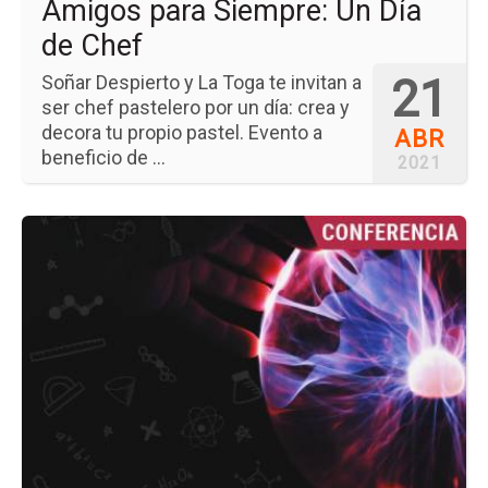
Amigos para Siempre: Un Día
de Chef
21
Soñar Despierto y La Toga te invitan a
ser chef pastelero por un día: crea y
decora tu propio pastel. Evento a
ABR
beneficio de ...
2021
Ir
a
la
pá
del
ev
Fís
e
Ing
de
los
Pl