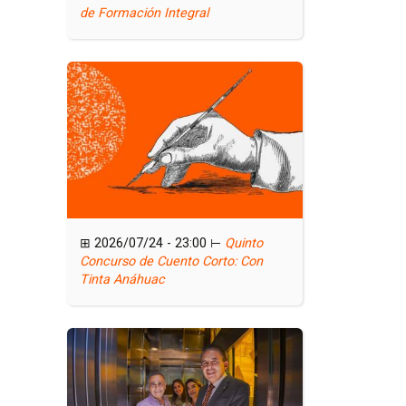
de Formación Integral
⊞ 2026/07/24 - 23:00 ⊢
Quinto
Concurso de Cuento Corto: Con
Tinta Anáhuac