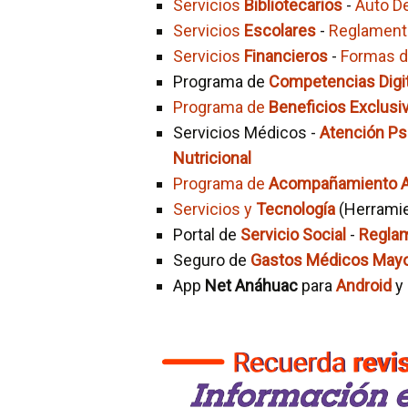
Servicios
Bibliotecarios
-
Auto De
Servicios
Escolares
-
Reglament
Servicios
Financieros
-
Formas de
Programa de
Competencias Digi
Programa de
Beneficios Exclusi
Servicios Médicos -
Atención Ps
Nutricional
Programa de
Acompañamiento 
Servicios y
Tecnología
(Herramie
Portal de
Servicio Social
-
Regla
Seguro de
Gastos Médicos May
App
Net Anáhuac
para
Android
y