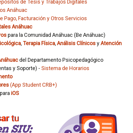
pósitos de Tesis y Trabajos Digitales
os Anáhuac
 Pago, Facturación y Otros Servicios
tales Anáhuac
vos
para la Comunidad Anáhuac (Be Anáhuac)
icológica
,
Terapia Física
,
Análisis Clínicos
y
Atención
Anáhuac
del Departamento Psicopedagógico
ntas y Soporte) -
Sistema de Horarios
mento
ores
(App Student CRB+)
 para
iOS