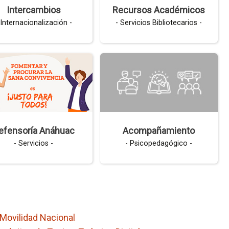
r
Intercambios
Recursos Académicos
i
 Internacionalización -
- Servicios Bibliotecarios -
o
efensoría Anáhuac
Acompañamiento
- Servicios -
- Psicopedagógico -
Movilidad Nacional