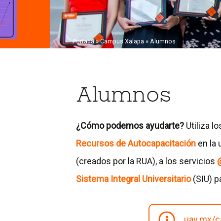
Portada
»
Campus Xalapa
» Alumnos
I
I
I
Alumnos
r
r
r
a
a
a
l
l
l
¿Cómo podemos ayudarte?
Utiliza l
a
a
a
Recursos de Autocapacitación
en la 
p
p
p
(creados por la RUA), a los servicios
á
á
á
Sistema Integral Universitario
(SIU) p
g
g
g
i
i
i
uav.mx/c