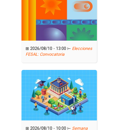
F
r
a
n
c
e
s
⊞ 2026/08/10 - 13:00 ⊢
Elecciones
a
FESAL: Convocatoria
⊞ 2026/08/10 - 10:00 ⊢
Semana