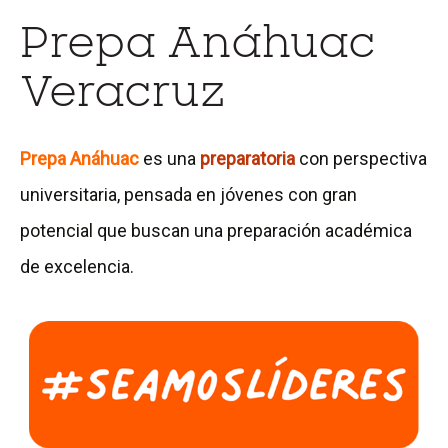
Prepa Anáhuac
o
n
Veracruz
s
u
Prepa Anáhuac
es una
preparatoria
con perspectiva
l
universitaria, pensada en jóvenes con gran
t
potencial que buscan una preparación académica
a
de excelencia.
e
l
F
o
l