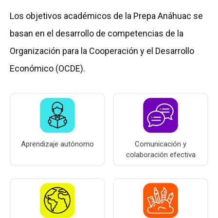
Los objetivos académicos de la Prepa Anáhuac se
A
basan en el desarrollo de competencias de la
n
Organización para la Cooperación y el Desarrollo
á
Económico (OCDE).
h
u
a
c
V
Aprendizaje autónomo
Comunicación y
colaboración efectiva
e
r
a
c