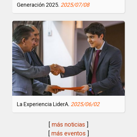
Generación 2025.
2025/07/08
La Experiencia LiderA.
2025/06/02
[
más noticias
]
[
más eventos
]