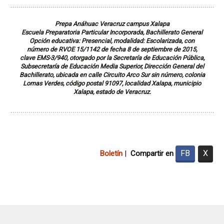
Prepa Anáhuac Veracruz campus Xalapa
Escuela Preparatoria Particular Incorporada, Bachillerato General
Opción educativa: Presencial, modalidad: Escolarizada, con
número de RVOE 15/1142 de fecha 8 de septiembre de 2015,
clave EMS-3/940, otorgado por la Secretaría de Educación Pública,
Subsecretaría de Educación Media Superior, Dirección General del
Bachillerato, ubicada en calle Circuito Arco Sur sin número, colonia
Lomas Verdes, código postal 91097, localidad Xalapa, municipio
Xalapa, estado de Veracruz.
FB
X
Boletín
|
Compartir en
I
I
I
I
I
I