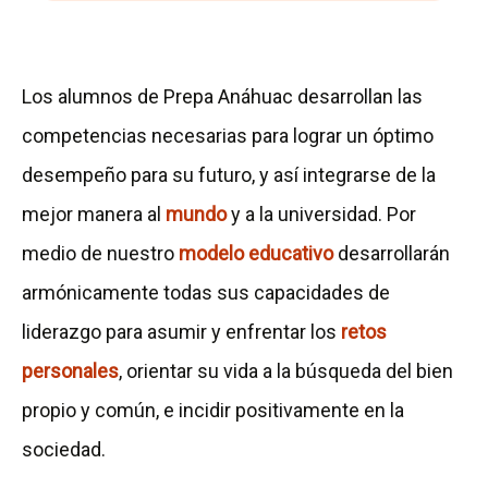
l
e
t
Los alumnos de Prepa Anáhuac desarrollan las
o
competencias necesarias para lograr un óptimo
d
desempeño para su futuro, y así integrarse de la
e
mejor manera al
mundo
y a la universidad. Por
l
medio de nuestro
modelo educativo
desarrollarán
a
armónicamente todas sus capacidades de
P
liderazgo para asumir y enfrentar los
retos
r
personales
, orientar su vida a la búsqueda del bien
e
propio y común, e incidir positivamente en la
p
sociedad.
a