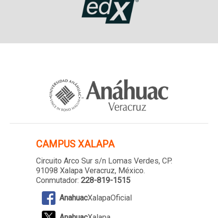
CAMPUS XALAPA
Circuito Arco Sur s/n Lomas Verdes
, CP.
91098 Xalapa Veracruz, México.
Conmutador:
228-819-1515
Anahuac
XalapaOficial
Anahuac
Xalapa