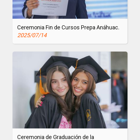
i
n
e
Ceremonia Fin de Cursos Prepa Anáhuac.
s
2025/07/14
s
W
o
r
k
s
h
o
p
I
I
Ceremonia de Graduación de la