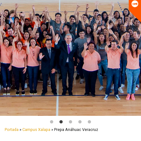
Universitario
Biblioteca
Portada
»
Campus Xalapa
» Prepa Anáhuac Veracruz
C