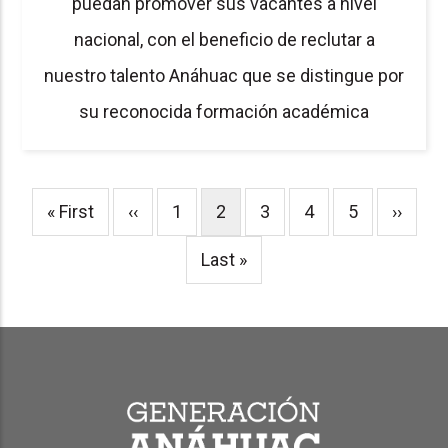
puedan promover sus vacantes a nivel
nacional, con el beneficio de reclutar a
nuestro talento Anáhuac que se distingue por
su reconocida formación académica
Pagination
First
« First
Previous
‹‹
Page
1
Current
2
Page
3
Page
4
Page
5
Next
››
page
page
page
page
Last
Last »
page