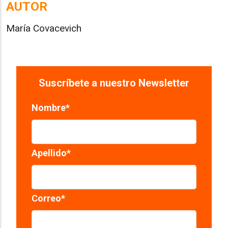
AUTOR
María Covacevich
Suscríbete a nuestro Newsletter
Nombre
*
Apellido
*
Correo
*