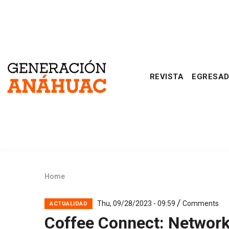
Skip
to
main
Generación
content
REVISTA
EGRESA
Anáhuac
Home
Breadcrumb
/
Thu, 09/28/2023 - 09:59
Comments
ACTUALIDAD
Coffee Connect: Network