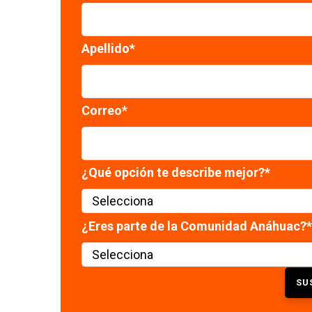
Apellido
*
Correo
*
¿Qué opción te describe mejor?
*
¿Eres parte de la Comunidad Anáhuac?
*