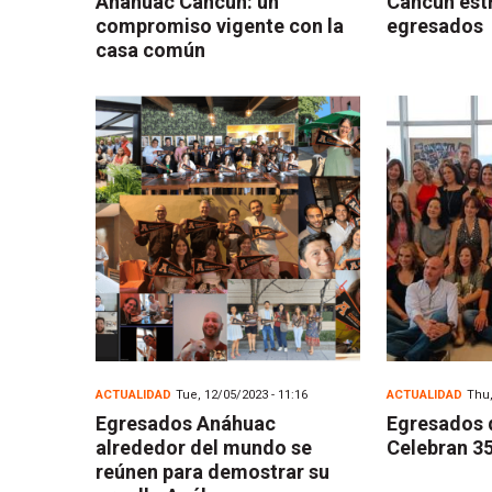
Anáhuac Cancún: un
Cancún est
compromiso vigente con la
egresados
casa común
ACTUALIDAD
Tue, 12/05/2023 - 11:16
ACTUALIDAD
Thu,
Egresados Anáhuac
Egresados 
alrededor del mundo se
Celebran 35
reúnen para demostrar su