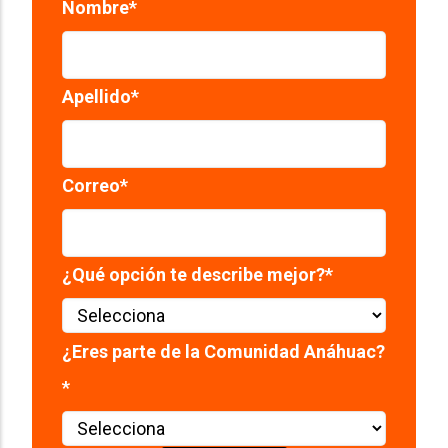
Nombre
*
Apellido
*
Correo
*
¿Qué opción te describe mejor?
*
¿Eres parte de la Comunidad Anáhuac?
*