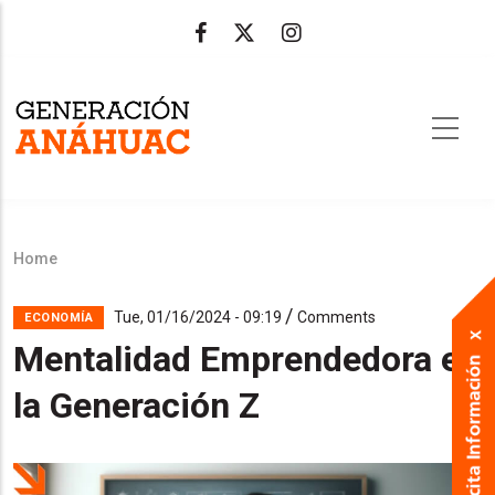
Skip
to
main
content
Home
Breadcrumb
/
Tue, 01/16/2024 - 09:19
Comments
ECONOMÍA
Mentalidad Emprendedora en
la Generación Z