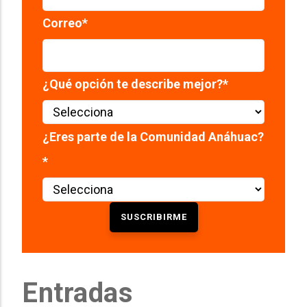
Correo
*
¿Qué opción te describe mejor?
*
¿Eres parte de la Comunidad Anáhuac?
*
Entradas