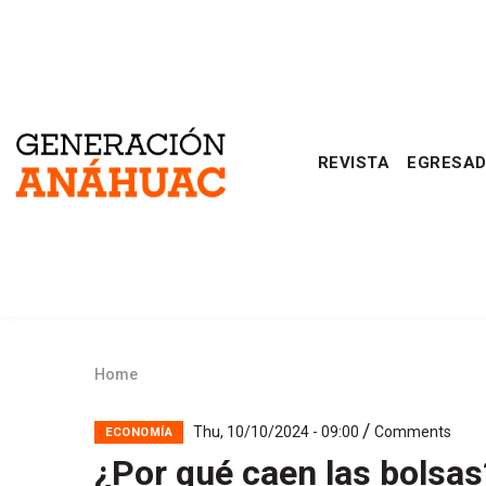
Skip
to
main
Generación
content
REVISTA
EGRESA
Anáhuac
Home
Breadcrumb
/
Thu, 10/10/2024 - 09:00
Comments
ECONOMÍA
¿Por qué caen las bolsas