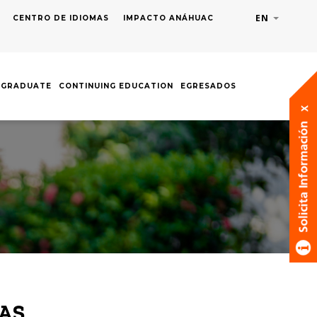
EN
List addit
CENTRO DE IDIOMAS
IMPACTO ANÁHUAC
TGRADUATE
CONTINUING EDUCATION
EGRESADOS
AS