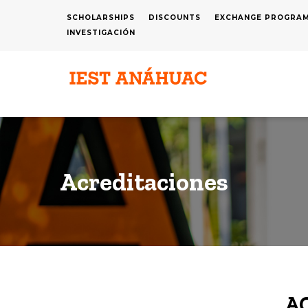
Skip
SCHOLARSHIPS
DISCOUNTS
EXCHANGE PROGRA
MENÚ
to
INVESTIGACIÓN
SUPERIOR
main
content
N
P
Acreditaciones
A