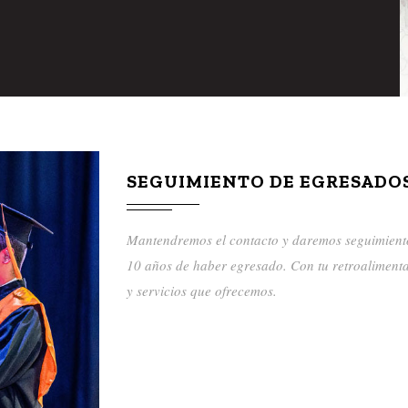
SEGUIMIENTO DE EGRESADO
Mantendremos el contacto y daremos seguimiento
10 años de haber egresado. Con tu retroaliment
y servicios que ofrecemos.