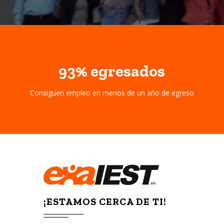
93%
egresados
Consiguen empleo en menos de un año de egreso
¡ESTAMOS CERCA DE TI!