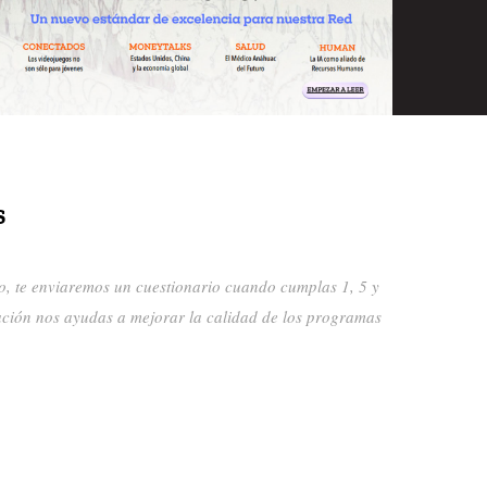
S
, te enviaremos un cuestionario cuando cumplas 1, 5 y
ación nos ayudas a mejorar la calidad de los programas