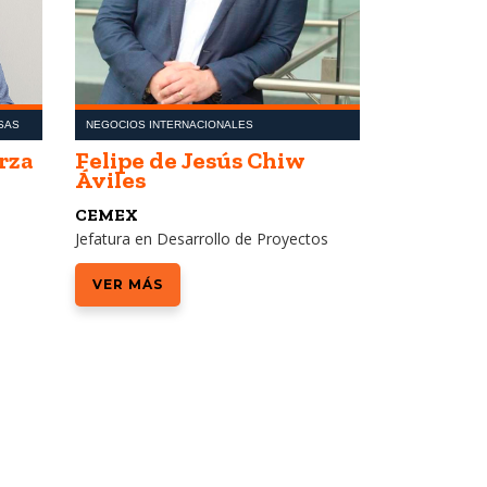
SAS
NEGOCIOS INTERNACIONALES
ADMINISTRACI
FINANZAS
rza
Felipe de Jesús Chiw
Áviles
Alberto
CEMEX
Siemens H
Jefatura en Desarrollo de Proyectos
Finance Direc
Uruguay and
VER MÁS
for Latin Ame
VER MÁS