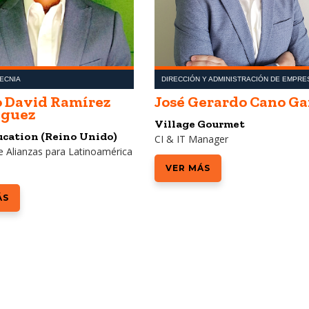
ECNIA
DIRECCIÓN Y ADMINISTRACIÓN DE EMPRE
 David Ramírez
José Gerardo Cano Ga
guez
Village Gourmet
cation (Reino Unido)
CI & IT Manager
e Alianzas para Latinoamérica
VER MÁS
ÁS