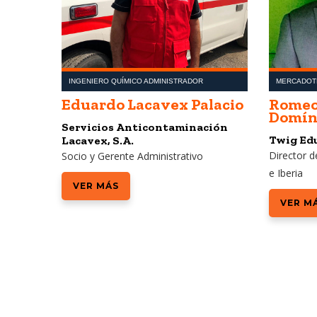
INGENIERO QUÍMICO ADMINISTRADOR
MERCADOT
Eduardo Lacavex Palacio
Romeo
Domín
Servicios Anticontaminación
Twig Edu
Lacavex, S.A.
on Valley
Director d
Socio y Gerente Administrativo
e Iberia
VER MÁS
VER M