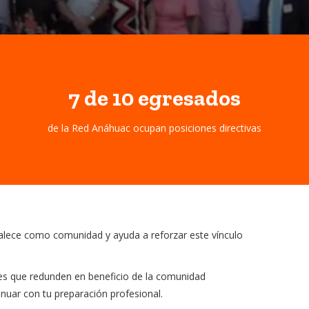
7 de 10
egresados
de la Red Anáhuac ocupan posiciones directivas
talece como comunidad y ayuda a reforzar este vínculo
ones que redunden en beneficio de la comunidad
inuar con tu preparación profesional.