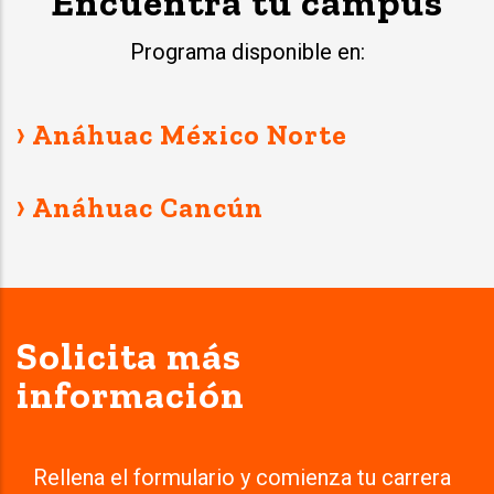
Encuentra tu campus
Programa disponible en:
› Anáhuac México Norte
› Anáhuac Cancún
Solicita más
información
Rellena el formulario y comienza tu carrera