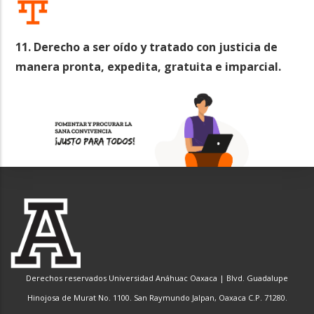
11. Derecho a ser oído y tratado con justicia de
manera pronta, expedita, gratuita e imparcial.
Derechos reservados Universidad Anáhuac Oaxaca | Blvd. Guadalupe
Hinojosa de Murat No. 1100. San Raymundo Jalpan, Oaxaca C.P. 71280.