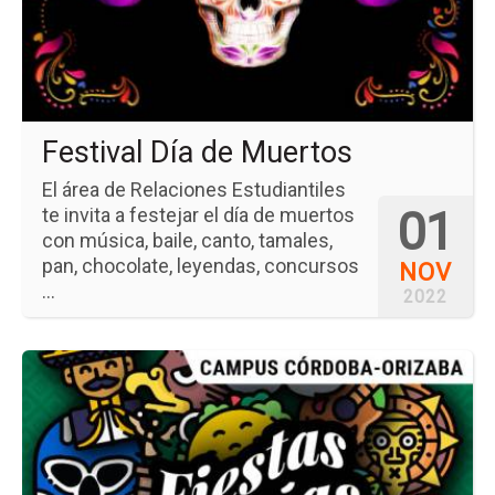
Mu
Festival Día de Muertos
El área de Relaciones Estudiantiles
01
te invita a festejar el día de muertos
con música, baile, canto, tamales,
pan, chocolate, leyendas, concursos
NOV
...
2022
Ir
a
la
pá
del
ev
Fie