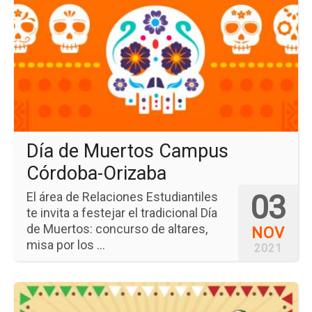
ev
Día
de
Mu
Ca
Có
Or
Día de Muertos Campus
Córdoba-Orizaba
03
El área de Relaciones Estudiantiles
te invita a festejar el tradicional Día
de Muertos: concurso de altares,
NOV
misa por los ...
2021
Ir
a