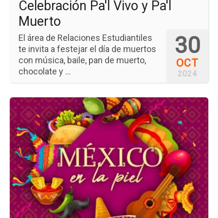
Celebración Pa'l Vivo y Pa'l
Muerto
30
El área de Relaciones Estudiantiles
te invita a festejar el día de muertos
con música, baile, pan de muerto,
OCT
chocolate y ...
2024
Ir
a
la
pá
del
ev
Mé
en
la
Pie