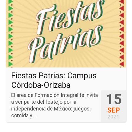
la
pá
del
ev
Fie
Pat
Ca
Có
Or
Fiestas Patrias: Campus
Córdoba-Orizaba
15
El área de Formación Integral te invita
a ser parte del festejo por la
independencia de México: juegos,
SEP
comida y ...
2021