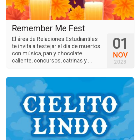
Remember Me Fest
01
El área de Relaciones Estudiantiles
te invita a festejar el día de muertos
con música, pan y chocolate
NOV
caliente, concursos, catrinas y ...
2023
Ir
a
la
pá
del
ev
Cie
Li
Fe