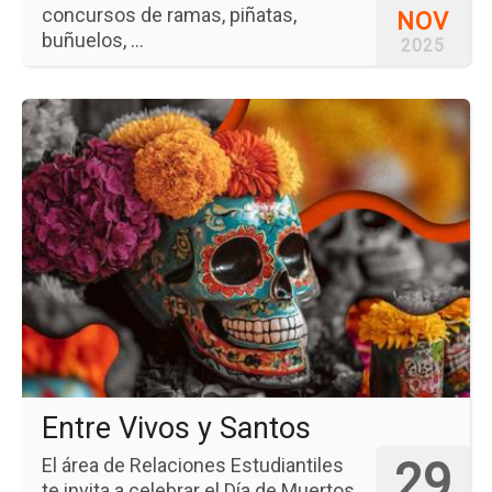
concursos de ramas, piñatas,
NOV
buñuelos, ...
2025
Ir
a
la
pá
del
ev
En
Vi
y
Sa
Entre Vivos y Santos
29
El área de Relaciones Estudiantiles
te invita a celebrar el Día de Muertos