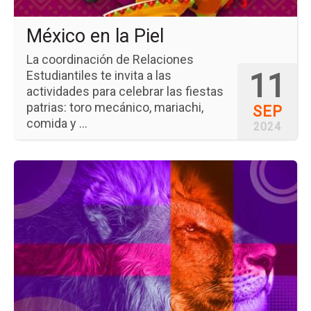
México en la Piel
La coordinación de Relaciones
11
Estudiantiles te invita a las
actividades para celebrar las fiestas
patrias: toro mecánico, mariachi,
SEP
comida y ...
2024
Ir
a
la
pá
del
ev
Día
An