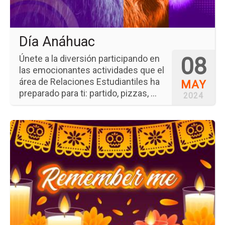
Día Anáhuac
08
Únete a la diversión participando en
las emocionantes actividades que el
área de Relaciones Estudiantiles ha
MAY
preparado para ti: partido, pizzas, ...
2024
Ir
a
la
pá
del
ev
Re
Me
Fe