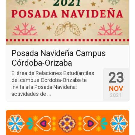
Na
Ca
Có
Or
Posada Navideña Campus
Córdoba-Orizaba
23
El área de Relaciones Estudiantiles
del campus Córdoba-Orizaba te
invita a la Posada Navideña:
NOV
actividades de ...
2021
Ir
a
la
pá
del