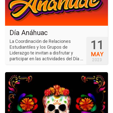
Día Anáhuac
11
La Coordinación de Relaciones
Estudiantiles y los Grupos de
Liderazgo te invitan a disfrutar y
MAY
participar en las actividades del Día ...
2023
Ir
a
la
pá
del
ev
Fes
Día
de