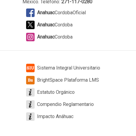
México. Teléfono:
271-117-0280
Anahuac
CordobaOficial
Anahuac
Cordoba
Anahuac
Cordoba
Sistema Integral Universitario
BrightSpace Plataforma LMS
Estatuto Orgánico
Compendio Reglamentario
Impacto Anáhuac