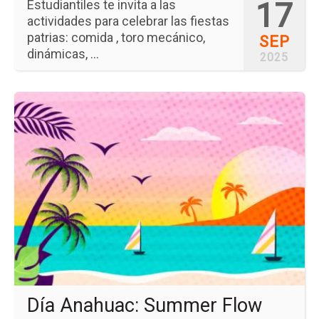
17
Estudiantiles te invita a las
actividades para celebrar las fiestas
patrias: comida , toro mecánico,
SEP
dinámicas, ...
2025
Ir
a
la
pá
del
ev
Día
An
Su
Fl
Día Anahuac: Summer Flow