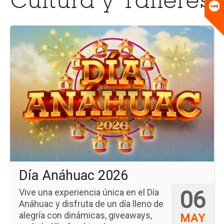
Cultura y Talleres
Universitario
Biblioteca
Ir
a
la
pá
del
ev
Día
An
20
Día Anáhuac 2026
06
Vive una experiencia única en el Día
Anáhuac y disfruta de un día lleno de
alegría con dinámicas, giveaways,
MAY