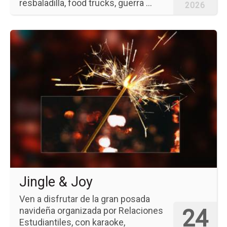
resbaladilla, food trucks, guerra ...
2026
Ir
a
la
pá
del
ev
Jin
&
Jo
Jingle & Joy
Ven a disfrutar de la gran posada
24
navideña organizada por Relaciones
Estudiantiles, con karaoke,