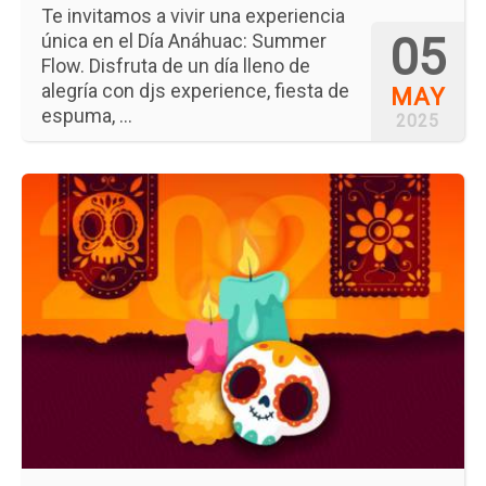
Te invitamos a vivir una experiencia
05
única en el Día Anáhuac: Summer
Flow. Disfruta de un día lleno de
alegría con djs experience, fiesta de
MAY
espuma, ...
2025
Ir
a
la
pá
del
ev
Ce
Pa'
Vi
y
Pa'
Mu