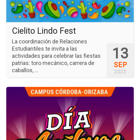
Cielito Lindo Fest
La coordinación de Relaciones
13
Estudiantiles te invita a las
actividades para celebrar las fiestas
patrias: toro mecánico, carrera de
SEP
caballos, ...
2023
Ir
a
la
pá
del
ev
Día
An