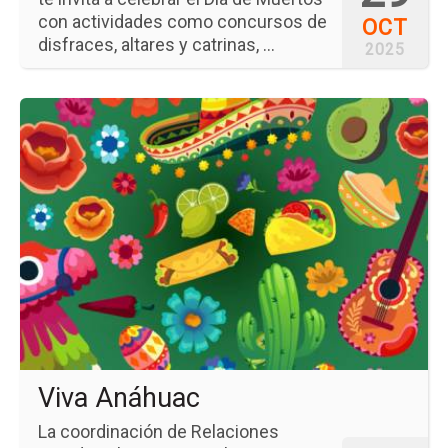
con actividades como concursos de
OCT
disfraces, altares y catrinas, ...
2025
Ir
a
la
pá
del
ev
Vi
An
Viva Anáhuac
La coordinación de Relaciones