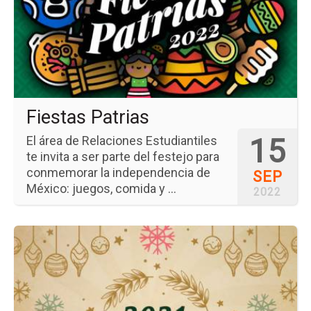
Pat
Fiestas Patrias
15
El área de Relaciones Estudiantiles
te invita a ser parte del festejo para
conmemorar la independencia de
SEP
México: juegos, comida y ...
2022
Ir
a
la
pá
del
ev
Po