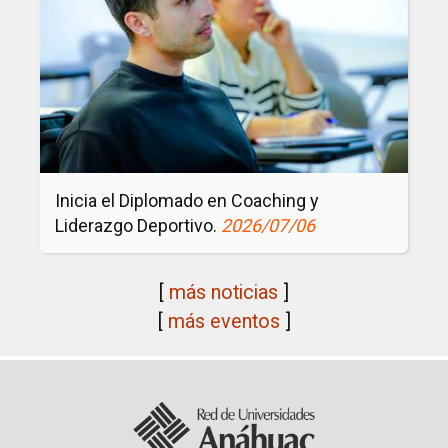
r
o
c
m
a
a
:
d
D
o
e
e
s
n
Inicia el Diplomado en Coaching y
a
C
Liderazgo Deportivo.
2026/07/06
y
o
u
a
[
más noticias
]
n
c
[
más eventos
]
o
h
d
i
e
n
D
g
e
y