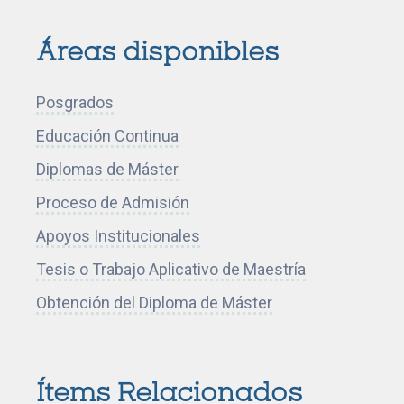
I
I
r
r
Áreas disponibles
a
a
l
l
Posgrados
a
a
p
p
Educación Continua
á
á
Diplomas de Máster
g
g
Proceso de Admisión
i
i
Apoyos Institucionales
n
n
a
a
Tesis o Trabajo Aplicativo de Maestría
d
d
Obtención del Diploma de Máster
e
e
l
l
a
a
Ítems Relacionados
n
n