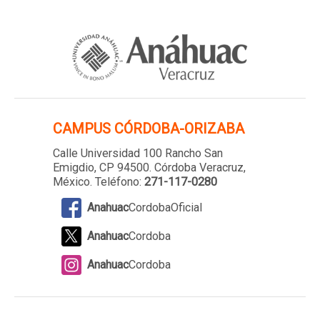
i
v
o
CAMPUS
CÓRDOBA-ORIZABA
Calle Universidad 100 Rancho San
Emigdio, CP 94500. Córdoba Veracruz,
México. Teléfono:
271-117-0280
Anahuac
CordobaOficial
Anahuac
Cordoba
Anahuac
Cordoba