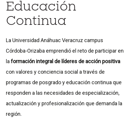
Educación
l
l
l
l
l
l
Continua
a
a
a
a
a
a
p
p
p
p
p
p
La Universidad Anáhuac Veracruz campus
á
á
á
á
á
á
Córdoba-Orizaba emprendió el reto de participar en
g
g
g
g
g
g
la
formación integral de líderes de acción positiva
i
i
i
i
i
i
con valores y conciencia social a través de
n
n
n
n
n
n
programas de posgrado y educación continua que
a
a
a
a
a
a
responden a las necesidades de especialización,
d
d
d
d
d
d
actualización y profesionalización que demanda la
e
e
e
e
e
e
región.
P
E
D
P
T
G
o
d
i
r
e
u