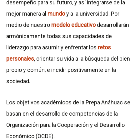
d
desempeño para su futuro, y así integrarse de la
e
mejor manera al
mundo
y a la universidad. Por
l
medio de nuestro
modelo educativo
desarrollarán
a
armónicamente todas sus capacidades de
P
liderazgo para asumir y enfrentar los
retos
r
personales
, orientar su vida a la búsqueda del bien
e
propio y común, e incidir positivamente en la
p
sociedad.
a
Los objetivos académicos de la Prepa Anáhuac se
A
basan en el desarrollo de competencias de la
n
Organización para la Cooperación y el Desarrollo
á
Económico (OCDE).
h