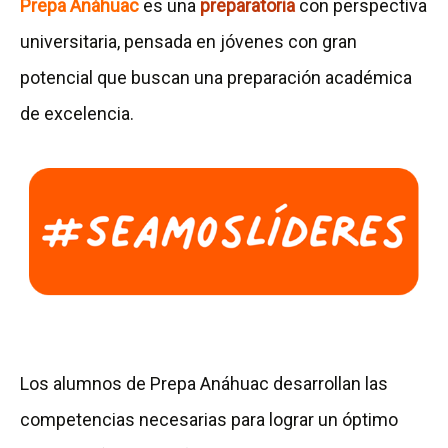
Prepa Anáhuac
es una
preparatoria
con perspectiva
l
universitaria, pensada en jóvenes con gran
t
potencial que buscan una preparación académica
a
de excelencia.
e
l
F
o
l
l
e
t
Los alumnos de Prepa Anáhuac desarrollan las
o
competencias necesarias para lograr un óptimo