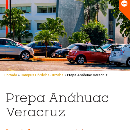
Universitario
Biblioteca
Portada
»
Campus Córdoba-Orizaba
» Prepa Anáhuac Veracruz
C
Prepa Anáhuac
o
n
Veracruz
s
u