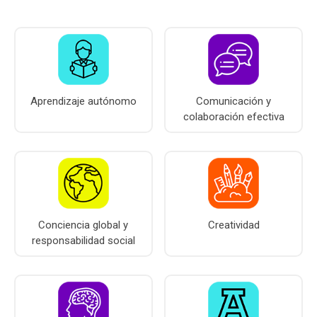
u
a
c
V
Aprendizaje autónomo
Comunicación y
colaboración efectiva
e
r
a
c
r
Conciencia global y
Creatividad
responsabilidad social
u
z