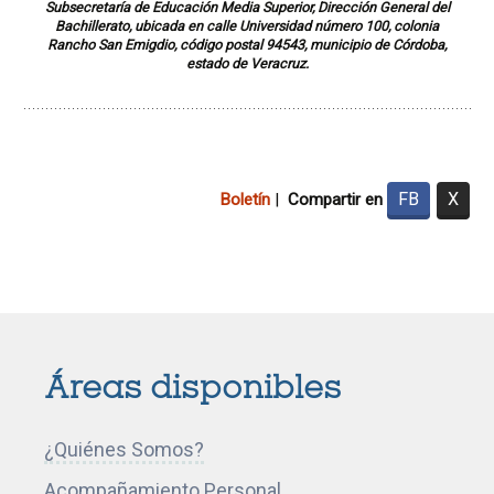
Subsecretaría de Educación Media Superior, Dirección General del
Bachillerato, ubicada en calle Universidad número 100, colonia
Rancho San Emigdio, código postal 94543, municipio de Córdoba,
estado de Veracruz.
FB
X
Boletín
|
Compartir en
I
I
I
I
I
I
r
r
r
r
r
r
Áreas disponibles
a
a
a
a
a
a
l
l
l
l
l
l
¿Quiénes Somos?
a
a
a
a
a
a
p
p
p
p
p
p
Acompañamiento Personal